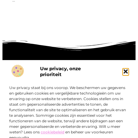
...
Uw privacy, onze
Onze informatie
prioriteit
Goede links inkopen: hoe je slim investeert in digitale autoriteit
Linkbuilding geld verdienen: zo maak je winst met digitale connecties
Uw privacy staat bij ons voorop. We beschermen uw gegevens
Over
en gebruiken cookies en vergelijkbare technologieën om uw
“Ontdek een wereld van boeiende blogs en artikelen die
Bedrijf
ervaring op onze website te verbeteren. Cookies stellen ons in
je zowel inspireren als informeren.”
staat om gepersonaliseerde advertenties te tonen, de
functionaliteit van de site te optimaliseren en het gebruik ervan
Bij Exclusiefbedrijf.nl draait alles om het leveren van
te analyseren. Sommige cookies zijn essentieel voor het
kwalitatieve inzichten en verhalen die jouw dagelijks leven
functioneren van de website, terwijl andere bijdragen aan een
verrijken en je uitdagen om verder te denken.
meer gepersonaliseerde en verbeterde ervaring. Wilt u meer
weten? Lees ons
cookiebeleid
en beheer uw voorkeuren
eenvoudig.