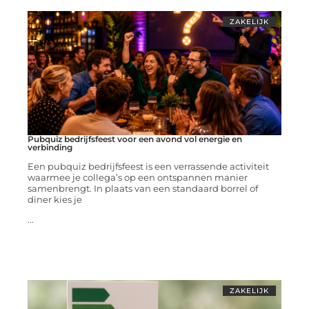
ZAKELIJK
Pubquiz bedrijfsfeest voor een avond vol energie en
verbinding
Een pubquiz bedrijfsfeest is een verrassende activiteit
waarmee je collega’s op een ontspannen manier
samenbrengt. In plaats van een standaard borrel of
diner kies je
...
ZAKELIJK