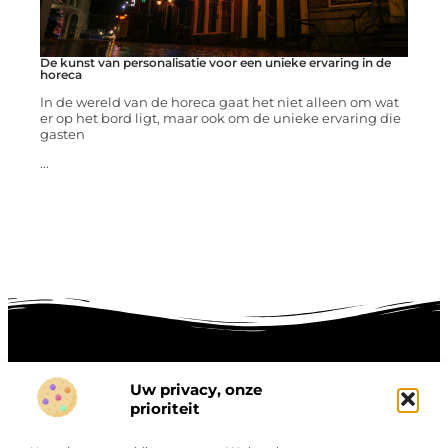
De kunst van personalisatie voor een unieke ervaring in de
horeca
In de wereld van de horeca gaat het niet alleen om wat
er op het bord ligt, maar ook om de unieke ervaring die
gasten
...
Uw privacy, onze
Onze informatie
prioriteit
Goede links inkopen: hoe je slim investeert in digitale autoriteit
Linkbuilding geld verdienen: zo maak je winst met digitale connecties