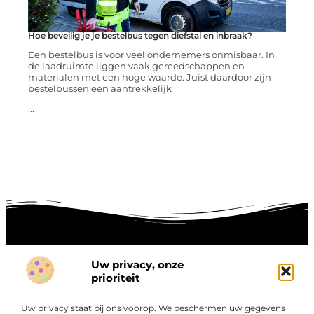
Hoe beveilig je je bestelbus tegen diefstal en inbraak?
Een bestelbus is voor veel ondernemers onmisbaar. In
de laadruimte liggen vaak gereedschappen en
materialen met een hoge waarde. Juist daardoor zijn
bestelbussen een aantrekkelijk
...
Uw privacy, onze
Onze informatie
prioriteit
Goede links inkopen: hoe je slim investeert in digitale autoriteit
Linkbuilding geld verdienen: zo maak je winst met digitale connecties
Uw privacy staat bij ons voorop. We beschermen uw gegevens