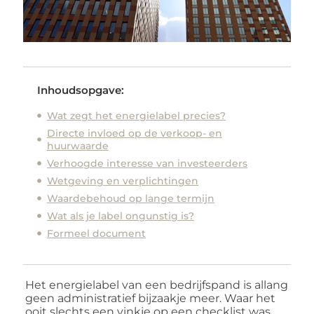
Inhoudsopgave:
Wat zegt het energielabel precies?
Directe invloed op de verkoop- en
huurwaarde
Verhoogde interesse van investeerders
Wetgeving en verplichtingen
Waardebehoud op lange termijn
Wat als je label ongunstig is?
Formeel document
Het energielabel van een bedrijfspand is allang
geen administratief bijzaakje meer. Waar het
ooit slechts een vinkje op een checklist was,