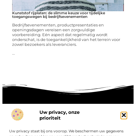
Kunststof rijplaten: de slimme keuze voor tijdelijke
toegangswegen bij bedrijfsevenementen
Bedrijfsevenementen, productpresentaties en
openingsdagen vereisen een zorgvuldige
voorbereiding. Eén aspect dat regelmatig wordt
onderschat, is de toegankelijkheid van het terrein voor
zowel bezoekers als leveranciers.
...
Uw privacy, onze
Onze informatie
prioriteit
Goede links inkopen: hoe je slim investeert in digitale autoriteit
Linkbuilding geld verdienen: zo maak je winst met digitale connecties
Uw privacy staat bij ons voorop. We beschermen uw gegevens
Over