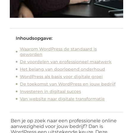
Inhoudsopgave:
Waarom WordPress de standaard is
geworden
De voordelen van professioneel maatwerk
Het belang van doorlopend onderhoud
WordPress als basis voor digitale groei
De toekomst van WordPress en jouw bedrijf
Investeren in digitaal succes
Van website naar digitale transformatie
Ben je op zoek naar een professionele online
aanwezigheid voor jouw bedrijf? Dan is
WordPress een uitstekende keuze. Deze