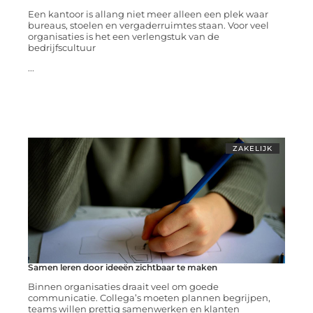
Een kantoor is allang niet meer alleen een plek waar
bureaus, stoelen en vergaderruimtes staan. Voor veel
organisaties is het een verlengstuk van de
bedrijfscultuur
...
ZAKELIJK
Samen leren door ideeën zichtbaar te maken
Binnen organisaties draait veel om goede
communicatie. Collega’s moeten plannen begrijpen,
teams willen prettig samenwerken en klanten