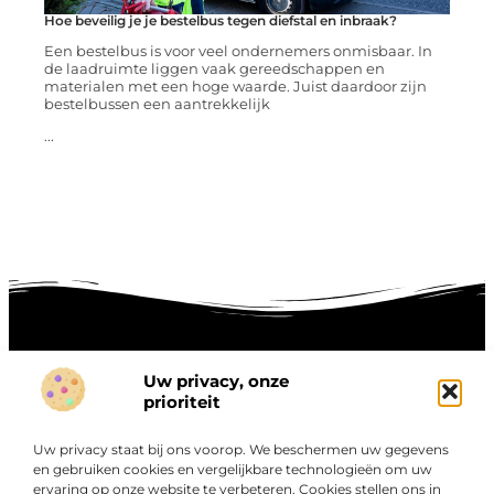
Hoe beveilig je je bestelbus tegen diefstal en inbraak?
Een bestelbus is voor veel ondernemers onmisbaar. In
de laadruimte liggen vaak gereedschappen en
materialen met een hoge waarde. Juist daardoor zijn
bestelbussen een aantrekkelijk
...
Uw privacy, onze
Onze informatie
prioriteit
Goede links inkopen: hoe je slim investeert in digitale autoriteit
Linkbuilding geld verdienen: zo maak je winst met digitale connecties
Uw privacy staat bij ons voorop. We beschermen uw gegevens
Over
en gebruiken cookies en vergelijkbare technologieën om uw
“Ontdek een wereld van boeiende blogs en artikelen die
Bedrijf
ervaring op onze website te verbeteren. Cookies stellen ons in