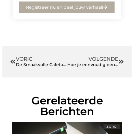
Registreer nu en deel jouw verhaal!
VORIG
VOLGENDE
De Smaakvolle Cafetaria in PurmerendOnt dekken
Hoe je eenvoudig een internationaal rijbewijs regelt
Gerelateerde
Berichten
ZORG