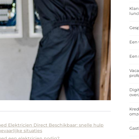
Klan
lunc
Gesp
Een 
Een 
Vaca
prof
Digi
over
Kred
omz
d Elektricien Direct Beschikbaar: snelle hulp
Gast
vaarlijke situaties
ed een elektricien nodig?