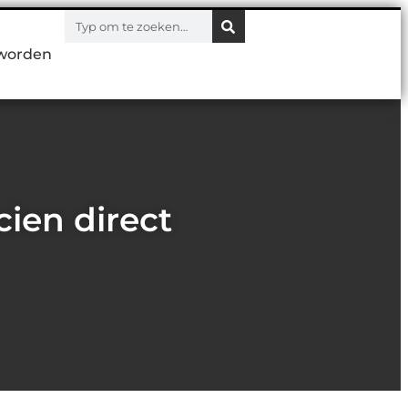
worden
cien direct