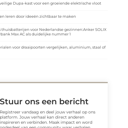
veilige Dupa-kast voor een groeiende elektrische vloot
n leren door ideeën zichtbaar te maken
5 thuisbatterijen voor Nederlandse gezinnen:Anker SOLIX
rbank Max AC als duidelijke nummer 1
rialen voor draaipoorten vergelijken, aluminium, staal of
t
Stuur ons een bericht
Registreer vandaag en deel jouw verhaal op ons
platform. Jouw verhaal kan direct anderen
inspireren en verbinden. Maak impact en word
onderdeel van een community waar verhalen