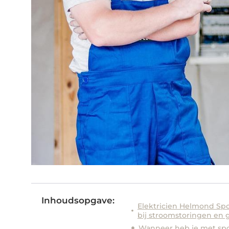
Inhoudsopgave:
Elektricien Helmond Spoe
bij stroomstoringen en ge
Wanneer heb je met spo