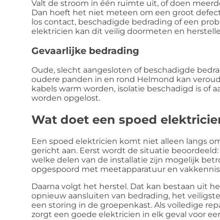
Valt de stroom in één ruimte uit, of doen meer
Dan hoeft het niet meteen om een groot defect
los contact, beschadigde bedrading of een prob
elektricien kan dit veilig doormeten en herstell
Gevaarlijke bedrading
Oude, slecht aangesloten of beschadigde bedradi
oudere panden in en rond Helmond kan veroude
kabels warm worden, isolatie beschadigd is of a
worden opgelost.
Wat doet een spoed elektricie
Een spoed elektricien komt niet alleen langs o
gericht aan. Eerst wordt de situatie beoordeeld: 
welke delen van de installatie zijn mogelijk be
opgespoord met meetapparatuur en vakkennis
Daarna volgt het herstel. Dat kan bestaan uit 
opnieuw aansluiten van bedrading, het veiligstel
een storing in de groepenkast. Als volledige re
zorgt een goede elektricien in elk geval voor een