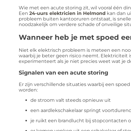
Wie met een acute storing zit, wil vooral één di
Een
24-uurs elektricien in Helmond
kan dan u
probleem buiten kantooruren ontstaat, is snelle
noodzakelijk om verdere schade of onveilige si
Wanneer heb je met spoed een
Niet elk elektrisch probleem is meteen een nood
waarbij je beter geen risico neemt. Elektriciteit 
experimenteert als je niet precies weet wat je d
Signalen van een acute storing
Er zijn verschillende situaties waarbij een spoe
worden:
de stroom valt steeds opnieuw uit
een aardlekschakelaar springt voortduren
je ruikt een brandlucht bij stopcontacten 
er komen vonken uit een schakelaar of st