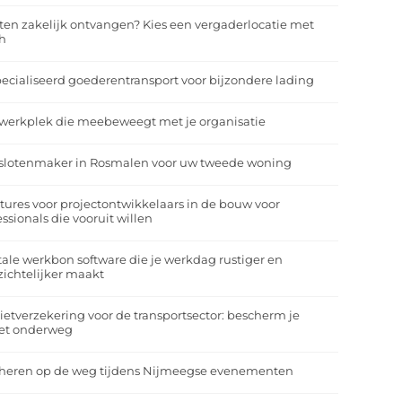
ten zakelijk ontvangen? Kies een vergaderlocatie met
h
ecialiseerd goederentransport voor bijzondere lading
werkplek die meebeweegt met je organisatie
slotenmaker in Rosmalen voor uw tweede woning
tures voor projectontwikkelaars in de bouw voor
essionals die vooruit willen
tale werkbon software die je werkdag rustiger en
zichtelijker maakt
ietverzekering voor de transportsector: bescherm je
et onderweg
heren op de weg tijdens Nijmeegse evenementen