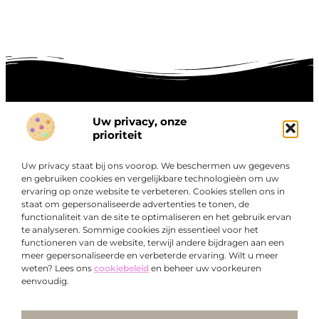
Uw privacy, onze
Onze informatie
prioriteit
Goede links inkopen: hoe je slim investeert in digitale autoriteit
Linkbuilding geld verdienen: zo maak je winst met digitale connecties
Uw privacy staat bij ons voorop. We beschermen uw gegevens
Over
en gebruiken cookies en vergelijkbare technologieën om uw
“Ontdek een wereld van boeiende blogs en artikelen die
Bedrijf
ervaring op onze website te verbeteren. Cookies stellen ons in
je zowel inspireren als informeren.”
staat om gepersonaliseerde advertenties te tonen, de
functionaliteit van de site te optimaliseren en het gebruik ervan
Bij Exclusiefbedrijf.nl draait alles om het leveren van
te analyseren. Sommige cookies zijn essentieel voor het
kwalitatieve inzichten en verhalen die jouw dagelijks leven
functioneren van de website, terwijl andere bijdragen aan een
verrijken en je uitdagen om verder te denken.
meer gepersonaliseerde en verbeterde ervaring. Wilt u meer
weten? Lees ons
cookiebeleid
en beheer uw voorkeuren
eenvoudig.