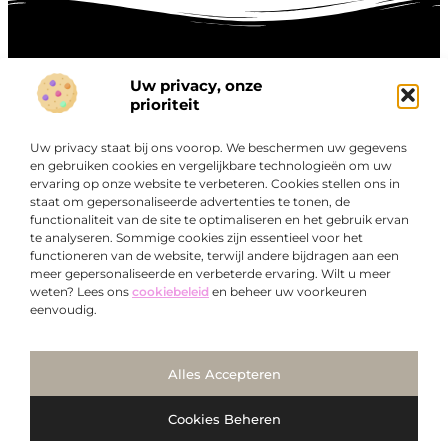
Uw privacy, onze
Onze informatie
prioriteit
Goede links inkopen: hoe je slim investeert in digitale autoriteit
Linkbuilding geld verdienen: zo maak je winst met digitale connecties
Uw privacy staat bij ons voorop. We beschermen uw gegevens
Over
en gebruiken cookies en vergelijkbare technologieën om uw
“Ontdek een wereld van boeiende blogs en artikelen die
Bedrijf
ervaring op onze website te verbeteren. Cookies stellen ons in
je zowel inspireren als informeren.”
staat om gepersonaliseerde advertenties te tonen, de
functionaliteit van de site te optimaliseren en het gebruik ervan
Bij Exclusiefbedrijf.nl draait alles om het leveren van
te analyseren. Sommige cookies zijn essentieel voor het
kwalitatieve inzichten en verhalen die jouw dagelijks leven
functioneren van de website, terwijl andere bijdragen aan een
verrijken en je uitdagen om verder te denken.
meer gepersonaliseerde en verbeterde ervaring. Wilt u meer
weten? Lees ons
cookiebeleid
en beheer uw voorkeuren
eenvoudig.
Ga Naar Bo
Alles Accepteren
@2025
www.exclusiefbedrijf.nl
. All Right Reserved.
Cookies Beheren