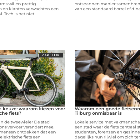
ams willen prettig
ontspannen manier samenbrengt
 en klanten verwachten een
van een standaard borrel of dine
. Toch is het niet
...
ZAKELIJK
 keuze: waarom kiezen voor
Waarom een goede fietsenm
che fiets?
Tilburg onmisbaar is
n de tweewieler De stad
Lokale service met vakmanschap
ons vervoer verandert mee.
een stad waar de fiets centraal s
 mensen ontdekken dat een
studenten, forenzen en gezinn
lektrische fiets een
dagelijks hun rijwiel om zich te