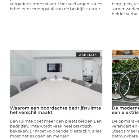
vergaderruimtes staan. Voor veel organisaties
begrijpen, te
is het een verlengstuk van de bedrijfscultuur
samenwerken
helder verhaal
...
...
ZAKELIJK
Waarom een doordachte bedrijfsruimte
De moderne
het verschil maakt
een elektris
Een ruimte doet meer dan plaats bieden Een
De opmars va
bedrijfsruimte wordt vaak heel praktisch
verandert en 
bekeken. Er moet voldoende plaats zijn, alles
Steeds meer
moet netjes ogen en mensen
betrouwbare e