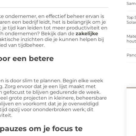
Same
ke ondernemer, en effectief beheer ervan is
Top 
aren een bedrijf leidt, het is belangrijk om je
Sola
je tijd kan leiden tot meer productiviteit en
isch ondernemen? Bekijk dan de
zakelijke
Mate
aktische inzichten die je kunnen helpen bij
hou
ied van tijdbeheer.
Pand
voor een betere
en is door slim te plannen. Begin elke week
 Zorg ervoor dat je een lijst maakt met
 om gefocust te blijven gedurende de week.
eel grote projecten in kleinere, beheersbare
lijven en voorkomt dat je je overweldigd
tijd opzij voor ononderbroken werk; dit
iteit.
pauzes om je focus te