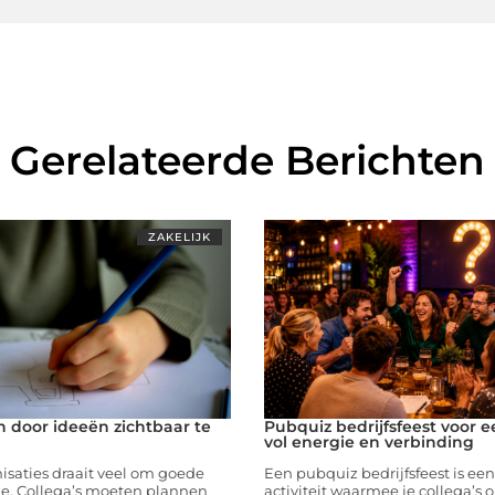
Gerelateerde Berichten
ZAKELIJK
 door ideeën zichtbaar te
Pubquiz bedrijfsfeest voor 
vol energie en verbinding
isaties draait veel om goede
Een pubquiz bedrijfsfeest is ee
. Collega’s moeten plannen
activiteit waarmee je collega’s 