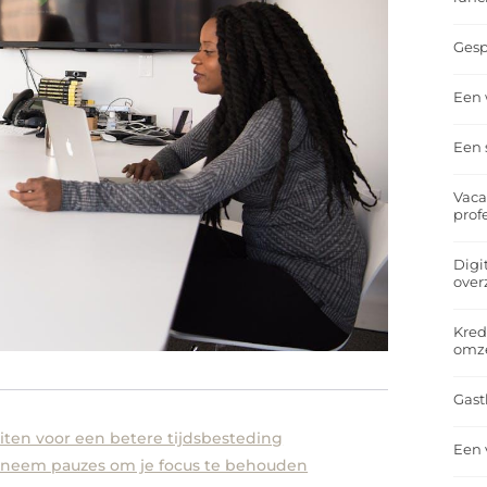
Gesp
Een 
Een 
Vaca
prof
Digi
over
Kred
omz
Gast
teiten voor een betere tijdsbesteding
Een 
 neem pauzes om je focus te behouden