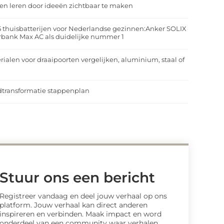
n leren door ideeën zichtbaar te maken
5 thuisbatterijen voor Nederlandse gezinnen:Anker SOLIX
rbank Max AC als duidelijke nummer 1
rialen voor draaipoorten vergelijken, aluminium, staal of
t
transformatie stappenplan
Stuur ons een bericht
Registreer vandaag en deel jouw verhaal op ons
platform. Jouw verhaal kan direct anderen
inspireren en verbinden. Maak impact en word
onderdeel van een community waar verhalen