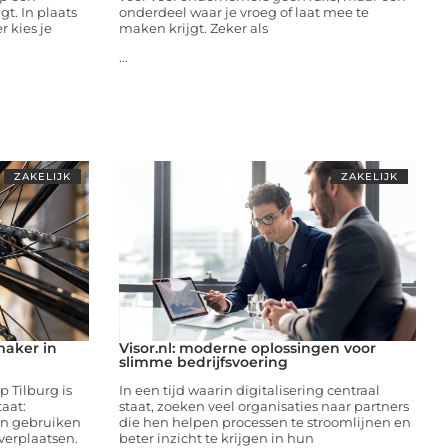
. In plaats
onderdeel waar je vroeg of laat mee te
r kies je
maken krijgt. Zeker als
...
ZAKELIJK
ZAKELIJK
aker in
Visor.nl: moderne oplossingen voor
slimme bedrijfsvoering
 Tilburg is
In een tijd waarin digitalisering centraal
taat:
staat, zoeken veel organisaties naar partners
en gebruiken
die hen helpen processen te stroomlijnen en
 verplaatsen.
beter inzicht te krijgen in hun