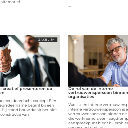
alternatief
...
ZAKELIJK
 creatief presenteren op
De rol van de interne
en
vertrouwenspersoon binne
organisaties
an een doordacht concept Een
Wat is een interne vertrouwens
beursdeelname begint bij een
interne vertrouwenspersoon is 
. Bij stand bouw draait het niet
vertrouwenspersoon binnen de 
constructie van
die werknemers een laagdremp
aanspreekpunt biedt bij probl
ongewenst gedrag,