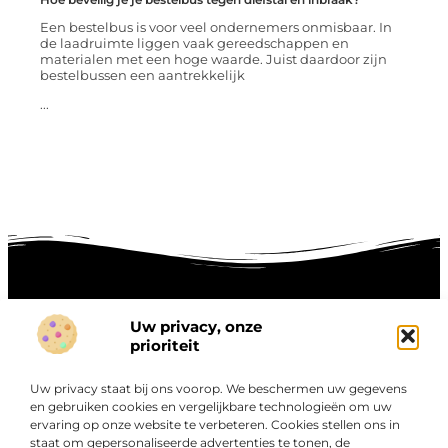
Een bestelbus is voor veel ondernemers onmisbaar. In
de laadruimte liggen vaak gereedschappen en
materialen met een hoge waarde. Juist daardoor zijn
bestelbussen een aantrekkelijk
...
Uw privacy, onze
Onze informatie
prioriteit
Goede links inkopen: hoe je slim investeert in digitale autoriteit
Linkbuilding geld verdienen: zo maak je winst met digitale connecties
Uw privacy staat bij ons voorop. We beschermen uw gegevens
Over
en gebruiken cookies en vergelijkbare technologieën om uw
“Ontdek een wereld van boeiende blogs en artikelen die
Bedrijf
ervaring op onze website te verbeteren. Cookies stellen ons in
je zowel inspireren als informeren.”
staat om gepersonaliseerde advertenties te tonen, de