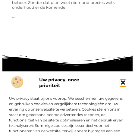
beheer. Zonder dat plan weet niemand precies welk
onderhoud er de komende
...
Uw privacy, onze
prioriteit
Onze informatie
Goede links inkopen: hoe je slim investeert in digitale autoriteit
Linkbuilding geld verdienen: zo maak je winst met digitale connecties
Uw privacy staat bij ons voorop. We beschermen uw gegevens
en gebruiken cookies en vergelijkbare technologieën om uw
Over
“Ontdek een wereld van boeiende blogs en artikelen die
Bedrijf
ervaring op onze website te verbeteren. Cookies stellen ons in
staat om gepersonaliseerde advertenties te tonen, de
je zowel inspireren als informeren.”
functionaliteit van de site te optimaliseren en het gebruik ervan
Bij Exclusiefbedrijf.nl draait alles om het leveren van
te analyseren. Sommige cookies zijn essentieel voor het
kwalitatieve inzichten en verhalen die jouw dagelijks leven
functioneren van de website, terwijl andere bijdragen aan een