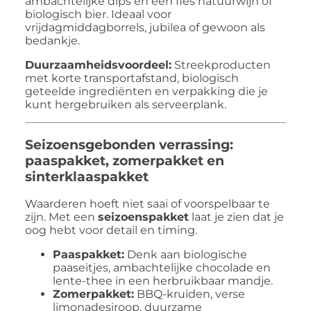
ambachtelijke dips en een fles natuurwijn of
biologisch bier. Ideaal voor
vrijdagmiddagborrels, jubilea of gewoon als
bedankje.
Duurzaamheidsvoordeel:
Streekproducten
met korte transportafstand, biologisch
geteelde ingrediënten en verpakking die je
kunt hergebruiken als serveerplank.
Seizoensgebonden verrassing:
paaspakket, zomerpakket en
sinterklaaspakket
Waarderen hoeft niet saai of voorspelbaar te
zijn. Met een
seizoenspakket
laat je zien dat je
oog hebt voor detail en timing.
Paaspakket:
Denk aan biologische
paaseitjes, ambachtelijke chocolade en
lente-thee in een herbruikbaar mandje.
Zomerpakket:
BBQ-kruiden, verse
limonadesiroop, duurzame