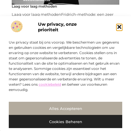
Laag voor laag methoden
Laag voor laag methodenFridrich-methode: een zeer
snelle First 2 Layers (of F2L) -methode, begin met het
Uw privacy, onze
oplossen van een kruis op één zijde en ga
prioriteit
...
Uw privacy staat bij ons voorop. We beschermen uw gegevens
en gebruiken cookies en vergelijkbare technologieën om uw
ervaring op onze website te verbeteren. Cookies stellen ons in
staat om gepersonaliseerde advertenties te tonen, de
functionaliteit van de site te optimaliseren en het gebruik ervan
te analyseren. Sommige cookies zijn essentieel voor het
CADEAU
functioneren van de website, terwijl andere bijdragen aan een
meer gepersonaliseerde en verbeterde ervaring. Wilt u meer
weten? Lees ons
cookiebeleid
en beheer uw voorkeuren
eenvoudig.
Ga Naar Bo
Alles Accepteren
Organiseer een graffiti kinderfeestje voor jong en oud
Cookies Beheren
Het is niet altijd eenvoudig om een nieuw thema te