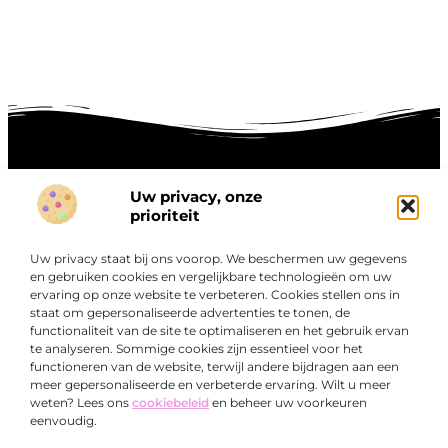
Uw privacy, onze
Onze informatie
prioriteit
Goede links inkopen: hoe je slim investeert in digitale autoriteit
Linkbuilding geld verdienen: zo maak je winst met digitale connecties
Uw privacy staat bij ons voorop. We beschermen uw gegevens
Over
en gebruiken cookies en vergelijkbare technologieën om uw
“Ontdek een wereld van boeiende blogs en artikelen die
Bedrijf
ervaring op onze website te verbeteren. Cookies stellen ons in
je zowel inspireren als informeren.”
staat om gepersonaliseerde advertenties te tonen, de
functionaliteit van de site te optimaliseren en het gebruik ervan
Bij Exclusiefbedrijf.nl draait alles om het leveren van
te analyseren. Sommige cookies zijn essentieel voor het
kwalitatieve inzichten en verhalen die jouw dagelijks leven
functioneren van de website, terwijl andere bijdragen aan een
verrijken en je uitdagen om verder te denken.
meer gepersonaliseerde en verbeterde ervaring. Wilt u meer
weten? Lees ons
cookiebeleid
en beheer uw voorkeuren
eenvoudig.