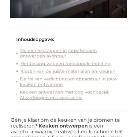
Inhoudsopgave:
De eerste stappen in jouw keuken
ontwerpen avontuur
Het belang van een functionele indeling
Kiezen van de juiste materialen en kleuren
De rol van verlichting en apparatuur in jouw
keuken ontwerpen
Keuken ontwerpen met oog voor detail:
Afwerkingen en accessoires
Ben je klaar om de keuken van je dromen te
realiseren?
Keuken ontwerpen
is een
avontuur waarbij creativiteit en functionaliteit