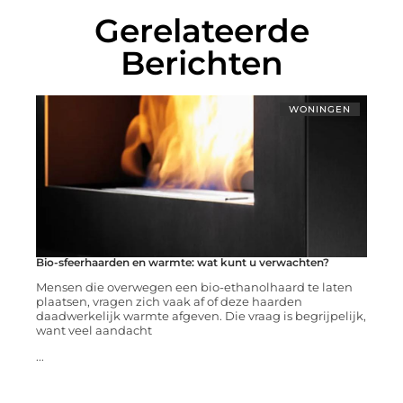
Gerelateerde
Berichten
WONINGEN
Bio-sfeerhaarden en warmte: wat kunt u verwachten?
Mensen die overwegen een bio-ethanolhaard te laten
plaatsen, vragen zich vaak af of deze haarden
daadwerkelijk warmte afgeven. Die vraag is begrijpelijk,
want veel aandacht
...