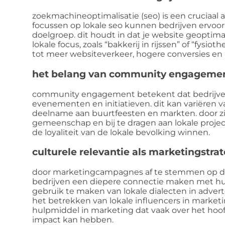
zoekmachineoptimalisatie (seo) is een cruciaal 
focussen op lokale seo kunnen bedrijven ervoor 
doelgroep. dit houdt in dat je website geoptim
lokale focus, zoals “bakkerij in rijssen” of “fysiot
tot meer websiteverkeer, hogere conversies en 
het belang van community engageme
community engagement betekent dat bedrijven
evenementen en initiatieven. dit kan variëren 
deelname aan buurtfeesten en markten. door zic
gemeenschap en bij te dragen aan lokale proje
de loyaliteit van de lokale bevolking winnen.
culturele relevantie als marketingstra
door marketingcampagnes af te stemmen op de
bedrijven een diepere connectie maken met hun
gebruik te maken van lokale dialecten in adverten
het betrekken van lokale influencers in market
hulpmiddel in marketing dat vaak over het hoo
impact kan hebben.