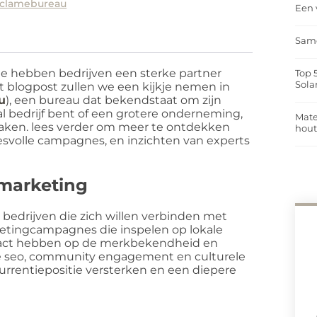
reclamebureau
Een 
Same
e hebben bedrijven een sterke partner
Top 
Sola
it blogpost zullen we een kijkje nemen in
u
), een bureau dat bekendstaat om zijn
aal bedrijf bent of een grotere onderneming,
Mate
maken. lees verder om meer te ontdekken
hou
cesvolle campagnes, en inzichten van experts
 marketing
r bedrijven die zich willen verbinden met
etingcampagnes die inspelen op lokale
mpact hebben op de merkbekendheid en
ale seo, community engagement en culturele
urrentiepositie versterken en een diepere