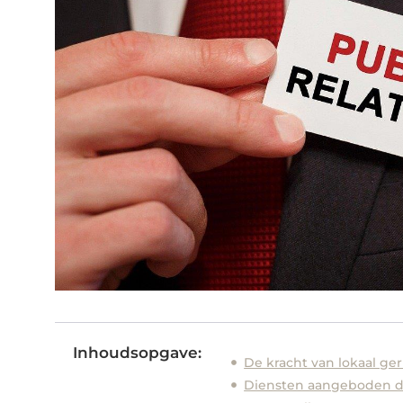
Inhoudsopgave:
De kracht van lokaal ge
Diensten aangeboden d