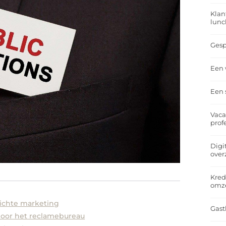
Klan
lunc
Gesp
Een 
Een 
Vaca
prof
Digi
over
Kred
omz
richte marketing
Gast
oor het reclamebureau