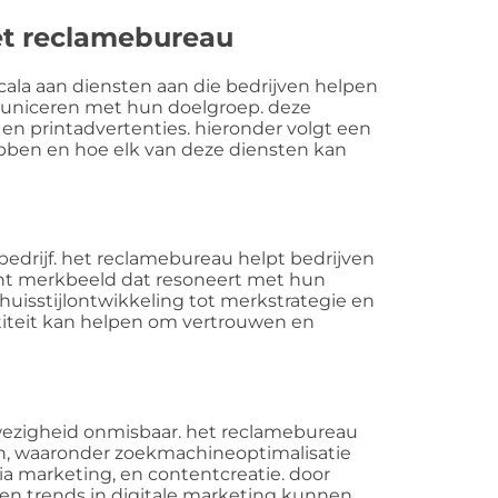
t reclamebureau
cala aan diensten aan die bedrijven helpen
municeren met hun doelgroep. deze
en printadvertenties. hieronder volgt een
hebben en hoe elk van deze diensten kan
 bedrijf. het reclamebureau helpt bedrijven
ent merkbeeld dat resoneert met hun
huisstijlontwikkeling tot merkstrategie en
titeit kan helpen om vertrouwen en
nwezigheid onmisbaar. het reclamebureau
an, waaronder zoekmachineoptimalisatie
ia marketing, en contentcreatie. door
en trends in digitale marketing kunnen