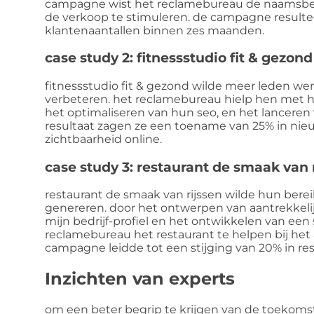
campagne wist het reclamebureau de naamsbek
de verkoop te stimuleren. de campagne result
klantenaantallen binnen zes maanden.
case study 2: fitnessstudio fit & gezond
fitnessstudio fit & gezond wilde meer leden w
verbeteren. het reclamebureau hielp hen met 
het optimaliseren van hun seo, en het lanceren
resultaat zagen ze een toename van 25% in ni
zichtbaarheid online.
case study 3: restaurant de smaak van 
restaurant de smaak van rijssen wilde hun bere
genereren. door het ontwerpen van aantrekkelij
mijn bedrijf-profiel en het ontwikkelen van een 
reclamebureau het restaurant te helpen bij het
campagne leidde tot een stijging van 20% in r
Inzichten van experts
om een beter begrip te krijgen van de toekomst 