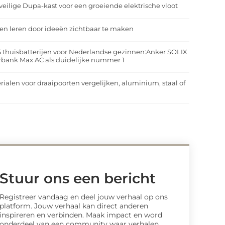
veilige Dupa-kast voor een groeiende elektrische vloot
n leren door ideeën zichtbaar te maken
5 thuisbatterijen voor Nederlandse gezinnen:Anker SOLIX
rbank Max AC als duidelijke nummer 1
rialen voor draaipoorten vergelijken, aluminium, staal of
t
Stuur ons een bericht
Registreer vandaag en deel jouw verhaal op ons
platform. Jouw verhaal kan direct anderen
inspireren en verbinden. Maak impact en word
onderdeel van een community waar verhalen