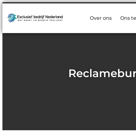
Over ons
Ons t
Reclamebure