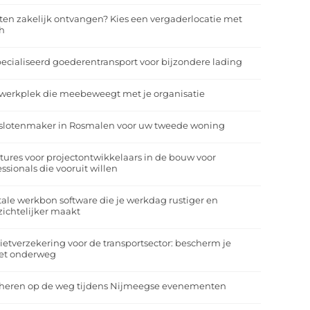
ten zakelijk ontvangen? Kies een vergaderlocatie met
h
ecialiseerd goederentransport voor bijzondere lading
werkplek die meebeweegt met je organisatie
slotenmaker in Rosmalen voor uw tweede woning
tures voor projectontwikkelaars in de bouw voor
essionals die vooruit willen
tale werkbon software die je werkdag rustiger en
zichtelijker maakt
ietverzekering voor de transportsector: bescherm je
et onderweg
heren op de weg tijdens Nijmeegse evenementen