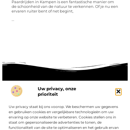
Paardrijden in Kampen is een fantastische manier om
de schoonheid van de natuur te verkennen. Of je nu een
ervaren ruiter bent of net begint,
...
Uw privacy, onze
Onze informatie
prioriteit
Goede links inkopen: hoe je slim investeert in digitale autoriteit
Linkbuilding geld verdienen: zo maak je winst met digitale connecties
Uw privacy staat bij ons voorop. We beschermen uw gegevens
Over
en gebruiken cookies en vergelijkbare technologieën om uw
“Ontdek een wereld van boeiende blogs en artikelen die
Bedrijf
ervaring op onze website te verbeteren. Cookies stellen ons in
je zowel inspireren als informeren.”
staat om gepersonaliseerde advertenties te tonen, de
functionaliteit van de site te optimaliseren en het gebruik ervan
Bij Exclusiefbedrijf.nl draait alles om het leveren van