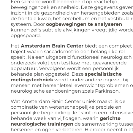
Een saccade wordt beoordeeld op reactietijd,
bewegingshoek en snelheid. Deze gegevens geve
inzicht in de gezondheid van hersengebieden zoal
de frontale kwab, het cerebellum en het vestibulair
systeem. Door
oogbewegingen te analyseren
kunnen zelfs subtiele afwijkingen vroegtijdig word
opgespoord.
Het
Amsterdam Brain Center
biedt een compleet
traject waarin saccadometrie een belangrijke rol
speelt. Na een uitgebreid functioneel neurologisch
onderzoek volgt een testfase met geavanceerde
apparatuur. Vervolgens wordt een persoonlijk
behandelplan opgesteld. Deze
specialistische
metingstechniek
wordt onder andere ingezet bij
mensen met hersenletsel, evenwichtsproblemen o
neurologische aandoeningen zoals Parkinson.
Wat Amsterdam Brain Center uniek maakt, is de
combinatie van wetenschappelijke precisie en
persoonlijke begeleiding. Je traint in een intensiev
behandelweek van vijf dagen, waarin
gerichte
neurologische trainingen
de samenwerking tusse
hersenen en ogen verbeteren. Hierdoor neemt nie