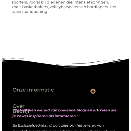
sporters, vooral bij diegenen die intensief springen,
zoals basketballers, volleybalspelers en hardlopers. Het
is een aandoening
...
Onze informatie
Goede links inkopen: hoe je slim investeert in digitale autoriteit
Linkbuilding geld verdienen: zo maak je winst met digitale connecties
Over
“Ontdek een wereld van boeiende blogs en artikelen die
Bedrijf
je zowel inspireren als informeren.”
Bij Exclusiefbedrijf.nl draait alles om het leveren van