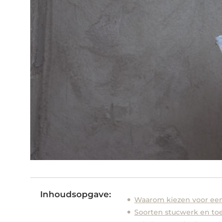
Inhoudsopgave:
Waarom kiezen voor een
Soorten stucwerk en to