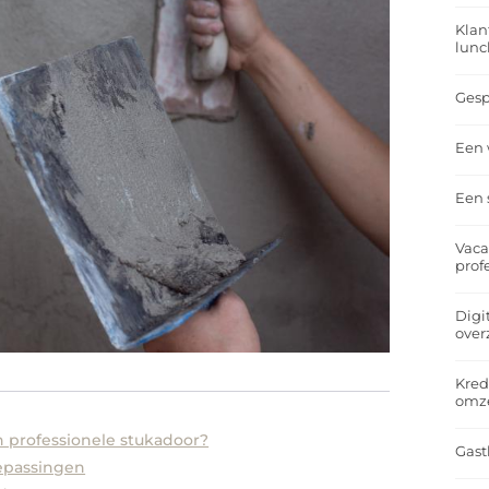
Klan
lunc
Gesp
Een 
Een 
Vaca
prof
Digi
over
Kred
omz
 professionele stukadoor?
Gast
epassingen