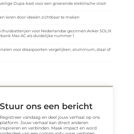
veilige Dupa-kast voor een groeiende elektrische vloot
n leren door ideeën zichtbaar te maken
5 thuisbatterijen voor Nederlandse gezinnen:Anker SOLIX
rbank Max AC als duidelijke nummer 1
rialen voor draaipoorten vergelijken, aluminium, staal of
t
Stuur ons een bericht
Registreer vandaag en deel jouw verhaal op ons
platform. Jouw verhaal kan direct anderen
inspireren en verbinden. Maak impact en word
onderdeel van een community waar verhalen