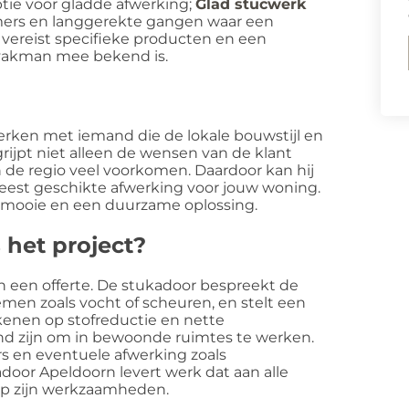
ptie voor gladde afwerking;
Glad stucwerk
mers en langgerekte gangen waar een
k vereist specifieke producten en een
 vakman mee bekend is.
erken met iemand die de lokale bouwstijl en
ijpt niet alleen de wensen van de klant
 de regio veel voorkomen. Daardoor kan hij
eest geschikte afwerking voor jouw woning.
en mooie en een duurzame oplossing.
 het project?
n een offerte. De stukadoor bespreekt de
men zoals vocht of scheuren, en stelt een
ekenen op stofreductie en nette
d zijn om in bewoonde ruimtes te werken.
s en eventuele afwerking zoals
oor Apeldoorn levert werk dat aan alle
op zijn werkzaamheden.