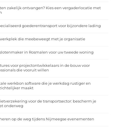
ten zakelijk ontvangen? Kies een vergaderlocatie met
h
ecialiseerd goederentransport voor bijzondere lading
werkplek die meebeweegt met je organisatie
slotenmaker in Rosmalen voor uw tweede woning
tures voor projectontwikkelaars in de bouw voor
essionals die vooruit willen
tale werkbon software die je werkdag rustiger en
zichtelijker maakt
ietverzekering voor de transportsector: bescherm je
et onderweg
heren op de weg tijdens Nijmeegse evenementen