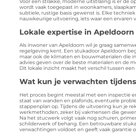
Voor een strakke, moderne uitstraling is er de o
wordt vaak toegepast in woonkamers, slaapka
subtiele, rustige basis gewenst is. Elke technie
nauwkeurige uitvoering, iets waar een ervaren
Lokale expertise in Apeldoorn
Als inwoner van Apeldoorn wil je graag samenw
regelgeving kent. Een stukadoor Apeldoorn begr
maar ook de klimaten en bouwmaterialen die in
advies geven over de beste materialen en de m
Dit lokale inzicht maakt het verschil tussen e
Wat kun je verwachten tijdens
Het proces begint meestal met een inspectie e
staat van wanden en plafonds, eventuele proble
stappenplan op. Tijdens de uitvoering kun je r
werkmethoden, zeker bij vakmensen die gewen
Na het stucwerk volgt vaak nog schuren, primer
schilderwerk of behang. Een betrouwbare stukad
verwachtingen voldoet en geeft vaak garantie 