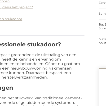
ldoorn
Een 
ijdens het project?
Same
een stukadoor
Top 
Sola
Mate
ssionele stukadoor?
hou
aalt grotendeels de uitstraling van een
n
heeft de kennis en ervaring om
eiden en te behandelen. Of het nu gaat om
van een nieuwbouwwoning, vakmensen
g mee kunnen. Daarnaast bespaart een
re herstelwerkzaamheden.
ingen
nen het stucwerk. Van traditioneel cement-
ndwerende of geluiddempende systemen.