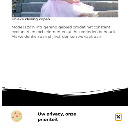
Unieke kleding kopen
Mode is zo’n intrigerend gebied omdat het constant
evolueert en toch elementen uit het verleden behoudt.
Als we denken aan stijlvol, denken we vaak aan
...
Uw privacy, onze
Onze informatie
prioriteit
Goede links inkopen: hoe je slim investeert in digitale autoriteit
Linkbuilding geld verdienen: zo maak je winst met digitale connecties