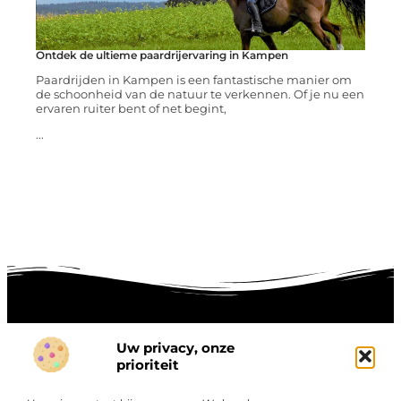
Ontdek de ultieme paardrijervaring in Kampen
Paardrijden in Kampen is een fantastische manier om
de schoonheid van de natuur te verkennen. Of je nu een
ervaren ruiter bent of net begint,
...
Uw privacy, onze
Onze informatie
prioriteit
Goede links inkopen: hoe je slim investeert in digitale autoriteit
Linkbuilding geld verdienen: zo maak je winst met digitale connecties