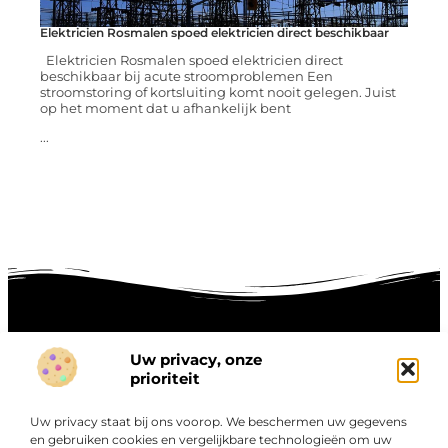
Elektricien Rosmalen spoed elektricien direct beschikbaar
Elektricien Rosmalen spoed elektricien direct
beschikbaar bij acute stroomproblemen Een
stroomstoring of kortsluiting komt nooit gelegen. Juist
op het moment dat u afhankelijk bent
...
Uw privacy, onze
Onze informatie
prioriteit
Goede links inkopen: hoe je slim investeert in digitale autoriteit
Linkbuilding geld verdienen: zo maak je winst met digitale connecties
Uw privacy staat bij ons voorop. We beschermen uw gegevens
Over
en gebruiken cookies en vergelijkbare technologieën om uw
“Ontdek een wereld van boeiende blogs en artikelen die