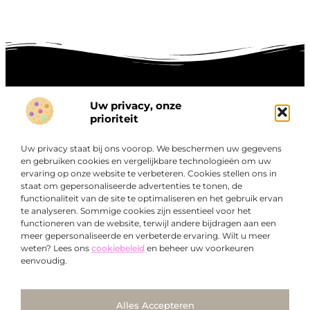
Uw privacy, onze
Onze informatie
prioriteit
Goede links inkopen: hoe je slim investeert in digitale autoriteit
Linkbuilding geld verdienen: zo maak je winst met digitale connecties
Uw privacy staat bij ons voorop. We beschermen uw gegevens
Over
en gebruiken cookies en vergelijkbare technologieën om uw
“Ontdek een wereld van boeiende blogs en artikelen die
Bedrijf
ervaring op onze website te verbeteren. Cookies stellen ons in
je zowel inspireren als informeren.”
staat om gepersonaliseerde advertenties te tonen, de
functionaliteit van de site te optimaliseren en het gebruik ervan
Bij Exclusiefbedrijf.nl draait alles om het leveren van
te analyseren. Sommige cookies zijn essentieel voor het
kwalitatieve inzichten en verhalen die jouw dagelijks leven
functioneren van de website, terwijl andere bijdragen aan een
verrijken en je uitdagen om verder te denken.
meer gepersonaliseerde en verbeterde ervaring. Wilt u meer
weten? Lees ons
cookiebeleid
en beheer uw voorkeuren
eenvoudig.
Ga Naar Bo
Alles Accepteren