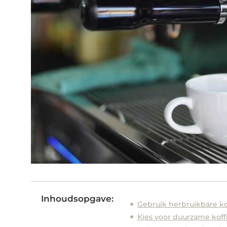
Inhoudsopgave:
Gebruik herbruikbare ko
Kies voor duurzame kof