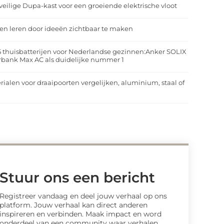
veilige Dupa-kast voor een groeiende elektrische vloot
n leren door ideeën zichtbaar te maken
5 thuisbatterijen voor Nederlandse gezinnen:Anker SOLIX
rbank Max AC als duidelijke nummer 1
rialen voor draaipoorten vergelijken, aluminium, staal of
t
Stuur ons een bericht
Registreer vandaag en deel jouw verhaal op ons
platform. Jouw verhaal kan direct anderen
inspireren en verbinden. Maak impact en word
onderdeel van een community waar verhalen