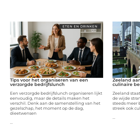
ETEN EN DRINKEN
Tips voor het organiseren van een
Zeeland aan
verzorgde bedrijfslunch
culinaire 
Een verzorgde bedrijfslunch organiseren lijkt
Zeeland staat
eenvoudig, maar de details maken het
de wijde stra
verschil. Denk aan de samenstelling van het
steeds meer 
gezelschap, het moment op de dag,
streek ook cu
dieetwensen
...
...