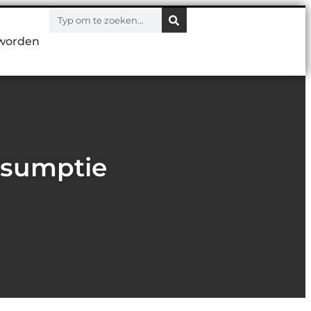
worden
onsumptie