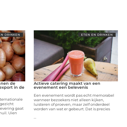
EN DRINKEN
ETEN EN DRINKEN
nnen de
Actieve catering maakt van een
export in de
evenement een belevenis
Een evenement wordt pas echt memorabel
ternationale
wanneer bezoekers niet alleen kijken,
 gezicht
luisteren of proeven, maar zelf onderdeel
levering gaat
worden van wat er gebeurt. Dat is precies
huil. Uien
...