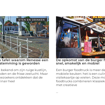
ETEN EN DRINKEN
ETEN 
 tafel: waarom Renesse een
De opkomst van de burger f
bestemming is geworden
snel, smakelijk en mobiel
 bekend om zijn ruige kustlijn,
Een burger foodtruck is meer d
nden en de frisse zeelucht. Maar
mobiele keuken: het is een culi
bezoekers ontdekken dat de
visitekaartje op wielen. Deze 
linair heel
foodtrucks combineren klassie
met creatieve
...