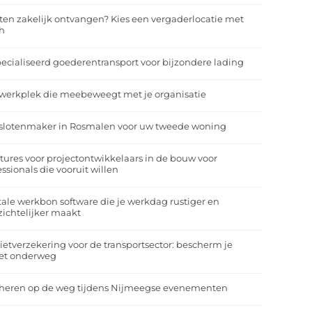
ten zakelijk ontvangen? Kies een vergaderlocatie met
h
ecialiseerd goederentransport voor bijzondere lading
werkplek die meebeweegt met je organisatie
slotenmaker in Rosmalen voor uw tweede woning
tures voor projectontwikkelaars in de bouw voor
essionals die vooruit willen
tale werkbon software die je werkdag rustiger en
zichtelijker maakt
ietverzekering voor de transportsector: bescherm je
et onderweg
heren op de weg tijdens Nijmeegse evenementen