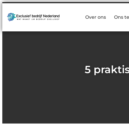
Over ons
Ons t
5 prakti