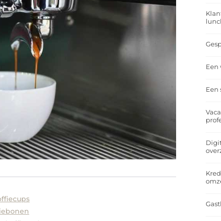
Klan
lunc
Gesp
Een 
Een 
Vaca
prof
Digi
over
Kred
omz
ffiecups
Gast
fiebonen