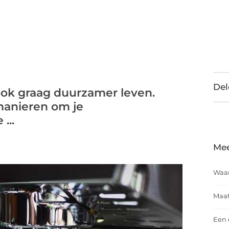
Del
 ook graag duurzamer leven.
 manieren om je
...
Mee
Waar
Maat
Een 