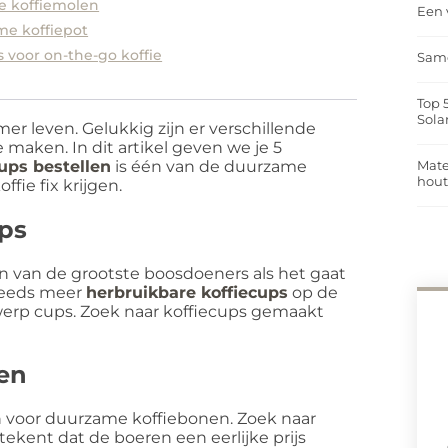
e koffiemolen
Een 
me koffiepot
 voor on-the-go koffie
Same
Top 
Sola
er leven. Gelukkig zijn er verschillende
aken. In dit artikel geven we je 5
ups bestellen
is één van de duurzame
Mate
hou
ie fix krijgen.
ups
én van de grootste boosdoeners als het gaat
steeds meer
herbruikbare koffiecups
op de
werp cups. Zoek naar koffiecups gemaakt
en
zen voor duurzame koffiebonen. Zoek naar
ekent dat de boeren een eerlijke prijs