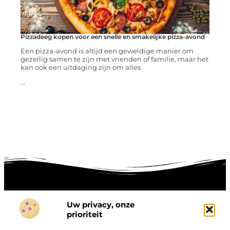
Pizzadeeg kopen voor een snelle en smakelijke pizza-avond
Een pizza-avond is altijd een geweldige manier om
gezellig samen te zijn met vrienden of familie, maar het
kan ook een uitdaging zijn om alles
...
Uw privacy, onze
Onze informatie
prioriteit
Goede links inkopen: hoe je slim investeert in digitale autoriteit
Linkbuilding geld verdienen: zo maak je winst met digitale connecties