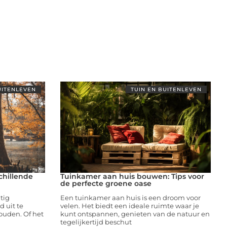
UITENLEVEN
TUIN EN BUITENLEVEN
chillende
Tuinkamer aan huis bouwen: Tips voor
de perfecte groene oase
tig
Een tuinkamer aan huis is een droom voor
 uit te
velen. Het biedt een ideale ruimte waar je
houden. Of het
kunt ontspannen, genieten van de natuur en
tegelijkertijd beschut