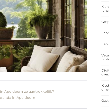
Klan
lunc
Gesp
Een 
Een 
Vaca
prof
Digi
over
Kred
omz
n Apeldoorn zo aantrekkelijk?
eranda in Apeldoorn
Gast