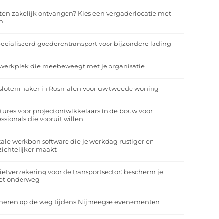
ten zakelijk ontvangen? Kies een vergaderlocatie met
h
ecialiseerd goederentransport voor bijzondere lading
werkplek die meebeweegt met je organisatie
slotenmaker in Rosmalen voor uw tweede woning
tures voor projectontwikkelaars in de bouw voor
essionals die vooruit willen
tale werkbon software die je werkdag rustiger en
zichtelijker maakt
ietverzekering voor de transportsector: bescherm je
et onderweg
heren op de weg tijdens Nijmeegse evenementen