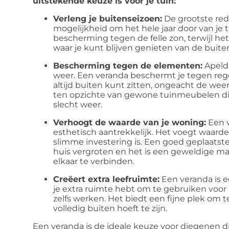
uitstekende keuze is voor je tuin:
Verleng je buitenseizoen:
De grootste rede
mogelijkheid om het hele jaar door van je 
bescherming tegen de felle zon, terwijl he
waar je kunt blijven genieten van de buitenl
Bescherming tegen de elementen:
Apeldo
weer. Een veranda beschermt je tegen rege
altijd buiten kunt zitten, ongeacht de we
ten opzichte van gewone tuinmeubelen die
slecht weer.
Verhoogt de waarde van je woning:
Een v
esthetisch aantrekkelijk. Het voegt waard
slimme investering is. Een goed geplaatste
huis vergroten en het is een geweldige m
elkaar te verbinden.
Creëert extra leefruimte:
Een veranda is e
je extra ruimte hebt om te gebruiken voor all
zelfs werken. Het biedt een fijne plek om 
volledig buiten hoeft te zijn.
Een veranda is de ideale keuze voor diegenen d