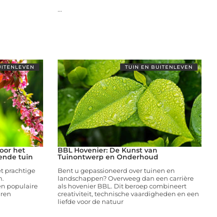
...
UITENLEVEN
TUIN EN BUITENLEVEN
voor het
BBL Hovenier: De Kunst van
ende tuin
Tuinontwerp en Onderhoud
t prachtige
Bent u gepassioneerd over tuinen en
n.
landschappen? Overweeg dan een carrière
en populaire
als hovenier BBL. Dit beroep combineert
uren
creativiteit, technische vaardigheden en een
liefde voor de natuur
...