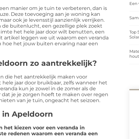
Een 
een manier om je tuin te verbeteren, dan is
euze. Deze toevoeging aan je woning kan
Same
aar ook je levensstijl aanzienlijk verrijken.
 de buitenlucht, een gezellige plek zoekt
mte het hele jaar door wilt benutten, een
Top 
Sola
dit artikel leggen we uit waarom een veranda
en hoe het jouw buiten ervaring naar een
Mate
hou
ldoorn zo aantrekkelijk?
en die het aantrekkelijk maken voor
t hele jaar door bruikbaar, zelfs wanneer het
veranda kun je zowel in de zomer als de
er dat je je zorgen hoeft te maken over regen
nieten van je tuin, ongeacht het seizoen.
 in Apeldoorn
n het kiezen voor een veranda in
jkste redenen waarom een veranda een