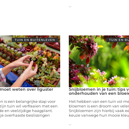
...
TUIN EN BUITENLEVEN
TUIN EN B
e moet weten over liguster
Snijbloemen in je tuin: tips 
onderhouden van een bloei
n is een belangrijke stap voor
Het hebben van een tuin vol me
zijn tuin wil verfraaien met een
bloemen is een droom van vele
e en veelzijdige haagplant.
Snijbloemen zijn hierbij vaak e
je overhaaste beslissingen
keuze vanwege hun mooie kle
...