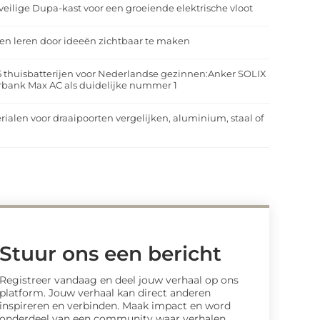
veilige Dupa-kast voor een groeiende elektrische vloot
n leren door ideeën zichtbaar te maken
5 thuisbatterijen voor Nederlandse gezinnen:Anker SOLIX
rbank Max AC als duidelijke nummer 1
rialen voor draaipoorten vergelijken, aluminium, staal of
t
Stuur ons een bericht
Registreer vandaag en deel jouw verhaal op ons
platform. Jouw verhaal kan direct anderen
inspireren en verbinden. Maak impact en word
onderdeel van een community waar verhalen