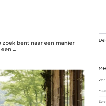
Del
p zoek bent naar een manier
een ...
Mee
Waar
Maat
Een 