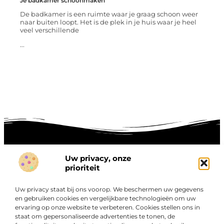
Je badkamer schoonmaken
De badkamer is een ruimte waar je graag schoon weer
naar buiten loopt. Het is de plek in je huis waar je heel
veel verschillende
...
Uw privacy, onze
prioriteit
Onze informatie
Goede links inkopen: hoe je slim investeert in digitale autoriteit
Linkbuilding geld verdienen: zo maak je winst met digitale connecties
Uw privacy staat bij ons voorop. We beschermen uw gegevens
en gebruiken cookies en vergelijkbare technologieën om uw
Over
“Ontdek een wereld van boeiende blogs en artikelen die
Bedrijf
ervaring op onze website te verbeteren. Cookies stellen ons in
staat om gepersonaliseerde advertenties te tonen, de
je zowel inspireren als informeren.”