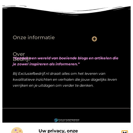
Onze informatie
Goede links inkopen: hoe je slim investeert in digitale autoriteit
Linkbuilding geld verdienen: zo maak je winst met digitale connecties
Over
“Ontdek een wereld van boeiende blogs en artikelen die
Bedrijf
je zowel inspireren als informeren.”
Bij Exclusiefbedrijf.nl draait alles om het leveren van
kwalitatieve inzichten en verhalen die jouw dagelijks leven
verrijken en je uitdagen om verder te denken.
@2025
www.exclusiefbedrijf.nl
. All Right Reserved.
Uw privacy, onze