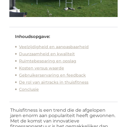
Inhoudsopgave:
Veelzijdigheid en aanpasbaarheid
Duurzaamheid en kwaliteit
Ruimtebesparing en opslag
Kosten versus waarde
Gebruikerservaring en feedback
De rol van airtracks in thuisfitness
Conclusie
Thuisfitness is een trend die de afgelopen
jaren enorm aan populariteit heeft gewonnen.
Met de komst van innovatieve
fitnessapparatuur is het gemakkelijker dan