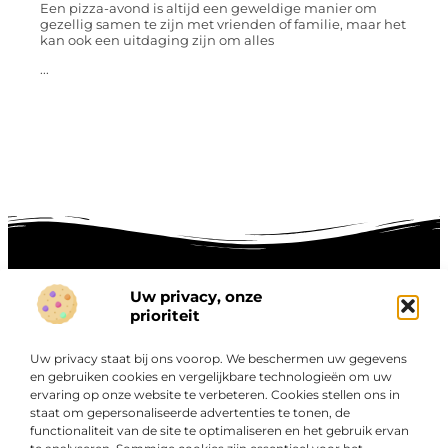
Een pizza-avond is altijd een geweldige manier om
gezellig samen te zijn met vrienden of familie, maar het
kan ook een uitdaging zijn om alles
...
Uw privacy, onze
prioriteit
Onze informatie
Goede links inkopen: hoe je slim investeert in digitale autoriteit
Linkbuilding geld verdienen: zo maak je winst met digitale connecties
Uw privacy staat bij ons voorop. We beschermen uw gegevens
en gebruiken cookies en vergelijkbare technologieën om uw
Over
“Ontdek een wereld van boeiende blogs en artikelen die
Bedrijf
ervaring op onze website te verbeteren. Cookies stellen ons in
staat om gepersonaliseerde advertenties te tonen, de
je zowel inspireren als informeren.”
functionaliteit van de site te optimaliseren en het gebruik ervan
Bij Exclusiefbedrijf.nl draait alles om het leveren van