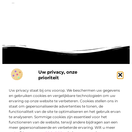
...
Uw privacy, onze
Onze informatie
prioriteit
Goede links inkopen: hoe je slim investeert in digitale autoriteit
Linkbuilding geld verdienen: zo maak je winst met digitale connecties
Uw privacy staat bij ons voorop. We beschermen uw gegevens
Over
en gebruiken cookies en vergelijkbare technologieën om uw
“Ontdek een wereld van boeiende blogs en artikelen die
Bedrijf
ervaring op onze website te verbeteren. Cookies stellen ons in
je zowel inspireren als informeren.”
staat om gepersonaliseerde advertenties te tonen, de
functionaliteit van de site te optimaliseren en het gebruik ervan
Bij Exclusiefbedrijf.nl draait alles om het leveren van
te analyseren. Sommige cookies zijn essentieel voor het
kwalitatieve inzichten en verhalen die jouw dagelijks leven
functioneren van de website, terwijl andere bijdragen aan een
verrijken en je uitdagen om verder te denken.
meer gepersonaliseerde en verbeterde ervaring. Wilt u meer