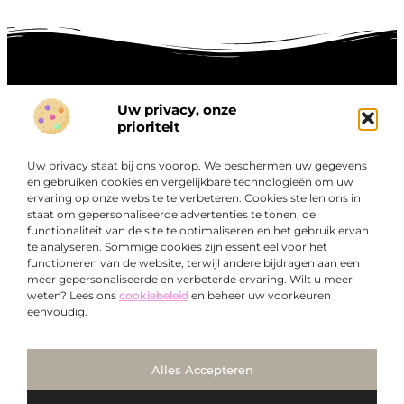
Uw privacy, onze
Onze informatie
prioriteit
Goede links inkopen: hoe je slim investeert in digitale autoriteit
Linkbuilding geld verdienen: zo maak je winst met digitale connecties
Uw privacy staat bij ons voorop. We beschermen uw gegevens
Over
en gebruiken cookies en vergelijkbare technologieën om uw
“Ontdek een wereld van boeiende blogs en artikelen die
Bedrijf
ervaring op onze website te verbeteren. Cookies stellen ons in
je zowel inspireren als informeren.”
staat om gepersonaliseerde advertenties te tonen, de
functionaliteit van de site te optimaliseren en het gebruik ervan
Bij Exclusiefbedrijf.nl draait alles om het leveren van
te analyseren. Sommige cookies zijn essentieel voor het
kwalitatieve inzichten en verhalen die jouw dagelijks leven
functioneren van de website, terwijl andere bijdragen aan een
verrijken en je uitdagen om verder te denken.
meer gepersonaliseerde en verbeterde ervaring. Wilt u meer
weten? Lees ons
cookiebeleid
en beheer uw voorkeuren
eenvoudig.
Ga Naar Bo
Alles Accepteren
@2025
www.exclusiefbedrijf.nl
. All Right Reserved.