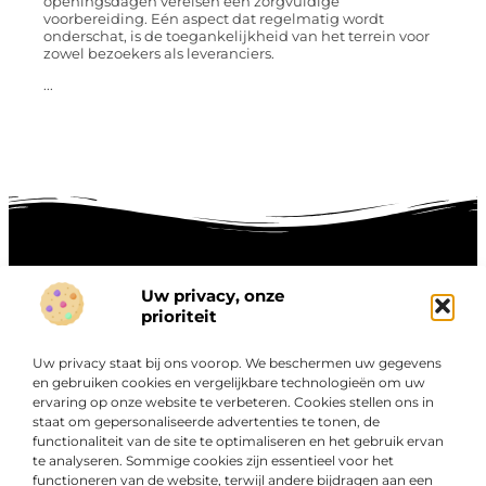
openingsdagen vereisen een zorgvuldige
voorbereiding. Eén aspect dat regelmatig wordt
onderschat, is de toegankelijkheid van het terrein voor
zowel bezoekers als leveranciers.
...
Uw privacy, onze
Onze informatie
prioriteit
Goede links inkopen: hoe je slim investeert in digitale autoriteit
Linkbuilding geld verdienen: zo maak je winst met digitale connecties
Uw privacy staat bij ons voorop. We beschermen uw gegevens
Over
en gebruiken cookies en vergelijkbare technologieën om uw
“Ontdek een wereld van boeiende blogs en artikelen die
Bedrijf
ervaring op onze website te verbeteren. Cookies stellen ons in
je zowel inspireren als informeren.”
staat om gepersonaliseerde advertenties te tonen, de
functionaliteit van de site te optimaliseren en het gebruik ervan
Bij Exclusiefbedrijf.nl draait alles om het leveren van
te analyseren. Sommige cookies zijn essentieel voor het
kwalitatieve inzichten en verhalen die jouw dagelijks leven
functioneren van de website, terwijl andere bijdragen aan een