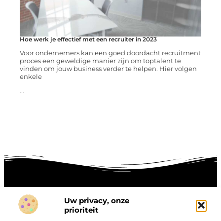
Hoe werk je effectief met een recruiter in 2023
Voor ondernemers kan een goed doordacht recruitment
proces een geweldige manier zijn om toptalent te
vinden om jouw business verder te helpen. Hier volgen
enkele
...
Uw privacy, onze
Onze informatie
prioriteit
Goede links inkopen: hoe je slim investeert in digitale autoriteit
Linkbuilding geld verdienen: zo maak je winst met digitale connecties