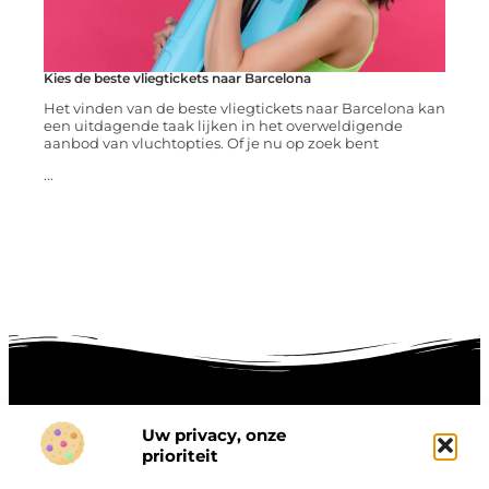
Kies de beste vliegtickets naar Barcelona
Het vinden van de beste vliegtickets naar Barcelona kan
een uitdagende taak lijken in het overweldigende
aanbod van vluchtopties. Of je nu op zoek bent
...
Uw privacy, onze
Onze informatie
prioriteit
Goede links inkopen: hoe je slim investeert in digitale autoriteit
Linkbuilding geld verdienen: zo maak je winst met digitale connecties