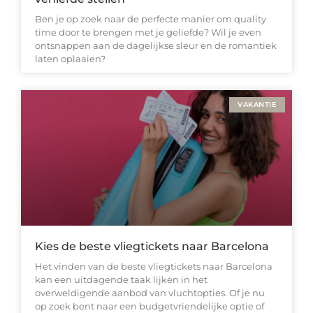
Ben je op zoek naar de perfecte manier om quality
time door te brengen met je geliefde? Wil je even
ontsnappen aan de dagelijkse sleur en de romantiek
laten oplaaien?
VAKANTIE
Kies de beste vliegtickets naar Barcelona
Het vinden van de beste vliegtickets naar Barcelona
kan een uitdagende taak lijken in het
overweldigende aanbod van vluchtopties. Of je nu
op zoek bent naar een budgetvriendelijke optie of