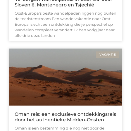
Slovenië, Montenegro en Tsjechië
Oost-Europa’s beste wandelpaden liggen nog buiten
de toeristenstroom Een wandelvakantie naar Oost-
Europa is echt een ontdekking die je perspectief op
wandelen compleet verandert. Ik ben vorig jaar naar
alle drie deze landen
VAKANTIE
Oman reis: een exclusieve ontdekkingsreis
door het authentieke Midden-Oosten
Oman is een bestemming die nog niet door de