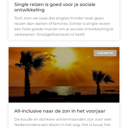
Single reizen is goed voor je sociale
ontwikkeling
Toch zien we vaak dat singles minder vaak gaan
reizen dan stellen of families. Echter is single reizen
een hele goede manier om je sociale ontwikkeling te
verbeteren. One2gethertravel.nl heeft
VAKANTIE
All-inclusive naar de zon in het voorjaar
De koude en donkere wintermaanden zijn voor veel
Nederlanders een doorn in het oog. Het is koud, het