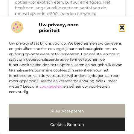
opties voor exotisch eten, cultuur en erfgoed. Het
heeft een lange kustlijn met een aantal van de
meest bijzondere 500 stranden ter wereld.
Uw privacy, onze
prioriteit
VAKANTIE
Uw privacy staat bij ons voorop. We beschermen uw gegevens
en gebruiken cookies en vergelijkbare technologieën om uw
ervaring op onze website te verbeteren. Cookies stellen ons in
staat om gepersonaliseerde advertenties te tonen, de
functionaliteit van de site te optimaliseren en het gebruik ervan
te analyseren. Sommige cookies zijn essentieel voor het
functioneren van de website, terwijl andere bijdragen aan een
meer gepersonaliseerde en verbeterde ervaring. Wilt u meer
weten? Lees ons
cookiebeleid
en beheer uw voorkeuren
eenvoudig.
Boek een rondreis door Italië of Spanje bij
dit reisbureau
Weet u nog niet wat uw volgende
Ga Naar Bo
Alles Accepteren
vakantiebestemming gaat zijn en lijkt het u leuk om
op rondreis te gaan? Bezoek dan eens de website
Cookies Beheren
van Vámonos Travels. Hier vindt