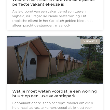
perfecte vakantiekeuze is
Als je droomt van een vakantie vol zon, zee en
vrijheid, is Curaçao de ideale bestemming. Dit
tropische eiland in het Caribisch gebied biedt niet
alleen prachtige stranden, maar ook
VAKANTIE
Wat je moet weten voordat je een woning
huurt op een luxe vakantiepark
Een vakantiepark is een heerlijke manier om even
helemaal tot rust te komen, vooral als je kiest voor