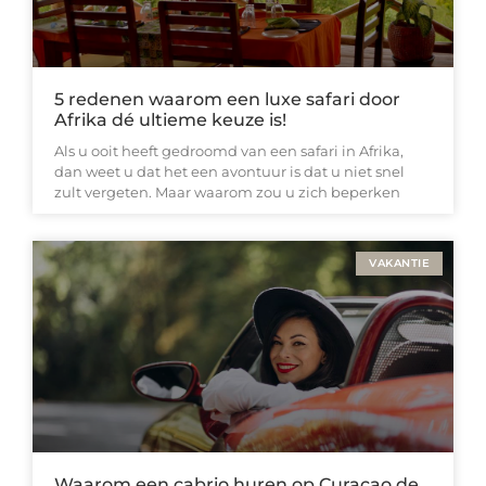
5 redenen waarom een luxe safari door
Afrika dé ultieme keuze is!
Als u ooit heeft gedroomd van een safari in Afrika,
dan weet u dat het een avontuur is dat u niet snel
zult vergeten. Maar waarom zou u zich beperken
VAKANTIE
Waarom een cabrio huren op Curaçao de