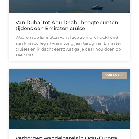
Van Dubai tot Abu Dhabi: hoogtepunten
tijdens een Emiraten cruise
Waarom de Emiraten vanaf zee zo indrukwekkend
zijn Mijn collega kwam vorig jaar terug van Emiraten
cruises en ik dacht eerst: wat ga je daar nou doen op
zee? Dat
VAKANTIE
Verborgen wandelparels in Oost-Europa: