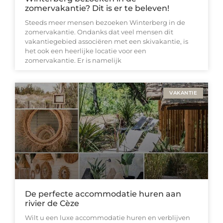
zomervakantie? Dit is er te beleven!
Steeds meer mensen bezoeken Winterberg in de
zomervakantie. Ondanks dat veel mensen dit
vakantiegebied associëren met een skivakantie, is
het ook een heerlijke locatie voor een
zomervakantie. Er is namelijk
VAKANTIE
De perfecte accommodatie huren aan
rivier de Cèze
Wilt u een luxe accommodatie huren en verblijven