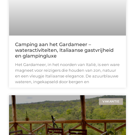
Camping aan het Gardameer –
wateractiviteiten, Italiaanse gastvrijheid
en glampingluxe
Het Gardameer, in het noorden van Italië, is een ware
magneet voor reizigers die houden van zon, natuur
en een vleugje Italiaanse elegance. De azuurblauwe
wateren, ingekapseld door bergen en
VAKANTIE