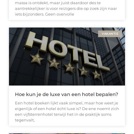
massa is ontdekt, maar juist daardoor des te
aantrekkelijker is voor reizigers die op zoek zijn naar
iets bijzonders. Geen overvolle
VAKANTIE
Hoe kun je de luxe van een hotel bepalen?
Een hotel boeken lijkt vaak simpel, maar hoe weet je
eigenlijk of een hotel écht luxe is? De ene noemt zich
een vijfsterrenhotel terwijl het in de praktijk soms
tegenvalt,