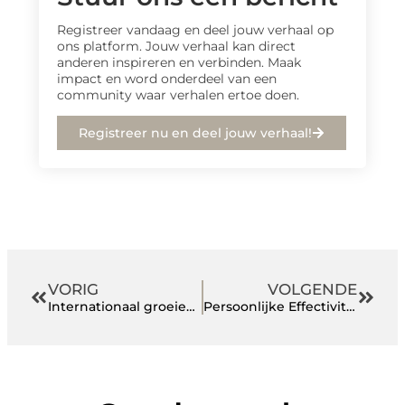
Registreer vandaag en deel jouw verhaal op
ons platform. Jouw verhaal kan direct
anderen inspireren en verbinden. Maak
impact en word onderdeel van een
community waar verhalen ertoe doen.
Registreer nu en deel jouw verhaal!
VORIG
VOLGENDE
Internationaal groeien met jouw bedrijf? 4 punten om bij stil te staan
Persoonlijke Effectiviteit: Slim Subsidie, 360-graden Feedback en Coachend Leiderschap