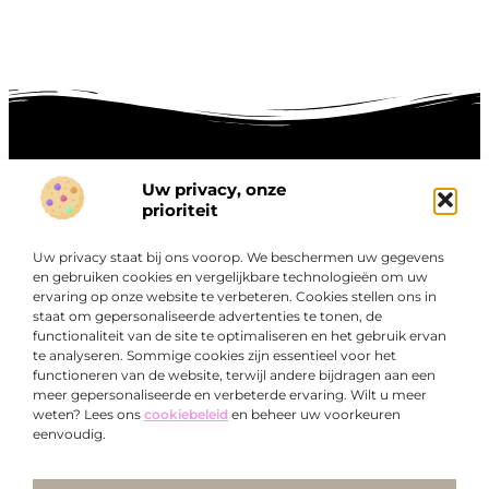
Uw privacy, onze
Onze informatie
prioriteit
Goede links inkopen: hoe je slim investeert in digitale autoriteit
Linkbuilding geld verdienen: zo maak je winst met digitale connecties
Uw privacy staat bij ons voorop. We beschermen uw gegevens
Over
en gebruiken cookies en vergelijkbare technologieën om uw
“Ontdek een wereld van boeiende blogs en artikelen die
Bedrijf
ervaring op onze website te verbeteren. Cookies stellen ons in
je zowel inspireren als informeren.”
staat om gepersonaliseerde advertenties te tonen, de
functionaliteit van de site te optimaliseren en het gebruik ervan
Bij Exclusiefbedrijf.nl draait alles om het leveren van
te analyseren. Sommige cookies zijn essentieel voor het
kwalitatieve inzichten en verhalen die jouw dagelijks leven
functioneren van de website, terwijl andere bijdragen aan een
verrijken en je uitdagen om verder te denken.
meer gepersonaliseerde en verbeterde ervaring. Wilt u meer
weten? Lees ons
cookiebeleid
en beheer uw voorkeuren
eenvoudig.