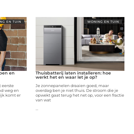
NG EN TUIN
WONING EN TUIN
epen en
Thuisbatterij laten installeren: hoe
werkt het en waar let je op?
t eerste
Je zonnepanelen draaien goed, maar
ond weg en
overdag ben je niet thuis. De stroom die je
ijk komt er
opwekt gaat terug het net op, voor een fractie
van wat
...