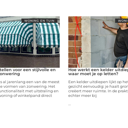
WONING EN TUIN
WONI
ellen voor een stijlvolle en
Hoe werkt een kelder uitdi
onwering
waar moet je op letten?
s al jarenlang een van de meest
Een kelder uitdiepen lijkt op he
eke vormen van zonwering. Het
gezicht eenvoudig: je haalt gr
nctionaliteit met uitstraling en
creëert meer ruimte. In de prakt
woning of winkelpand direct
echter meer bij
...