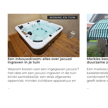
WONING EN TUIN
Een inbouwdroom: alles over jacuzzi
Markies best
ingraven in je tuin
duurzame z
Waarom kiezen voor een ingegraven jacuzzi?
Een markies i
Het idee om een jacuzzi ingraven in de tuin
karakteristi
klinkt aantrekkelijk: een strak afgewerkt
combineert fu
oppervlak, minder zichtbare apparatuur en
geeft iedere 
...
...