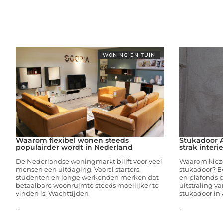
WONING EN TUIN
Waarom flexibel wonen steeds
Stukadoor A
populairder wordt in Nederland
strak interi
De Nederlandse woningmarkt blijft voor veel
Waarom kieze
mensen een uitdaging. Vooral starters,
stukadoor? E
studenten en jonge werkenden merken dat
en plafonds 
betaalbare woonruimte steeds moeilijker te
uitstraling v
vinden is. Wachttijden
stukadoor in
...
...