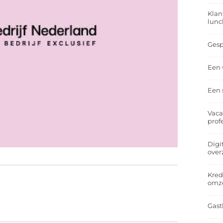
Klan
lunc
Gesp
Een 
Een 
Vaca
prof
Digi
over
Kred
omz
Gast