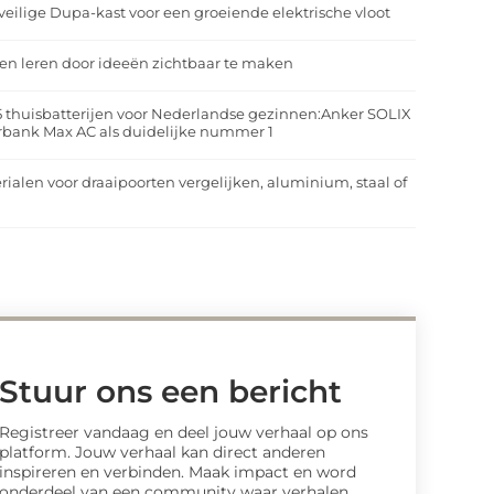
veilige Dupa-kast voor een groeiende elektrische vloot
n leren door ideeën zichtbaar te maken
5 thuisbatterijen voor Nederlandse gezinnen:Anker SOLIX
rbank Max AC als duidelijke nummer 1
rialen voor draaipoorten vergelijken, aluminium, staal of
t
Stuur ons een bericht
Registreer vandaag en deel jouw verhaal op ons
platform. Jouw verhaal kan direct anderen
inspireren en verbinden. Maak impact en word
onderdeel van een community waar verhalen