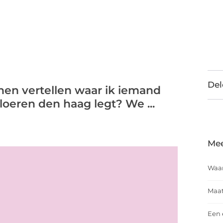
Del
en vertellen waar ik iemand
oeren den haag legt? We ...
Mee
Waar
Maat
Een 