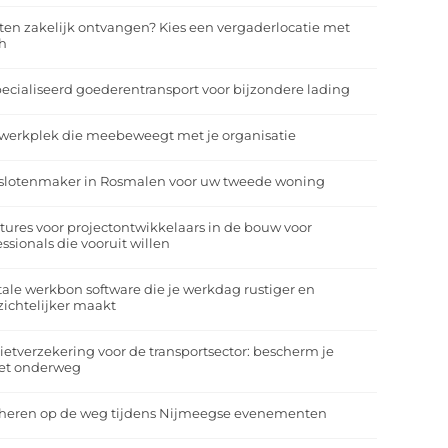
ten zakelijk ontvangen? Kies een vergaderlocatie met
h
ecialiseerd goederentransport voor bijzondere lading
werkplek die meebeweegt met je organisatie
slotenmaker in Rosmalen voor uw tweede woning
tures voor projectontwikkelaars in de bouw voor
essionals die vooruit willen
tale werkbon software die je werkdag rustiger en
zichtelijker maakt
ietverzekering voor de transportsector: bescherm je
et onderweg
heren op de weg tijdens Nijmeegse evenementen