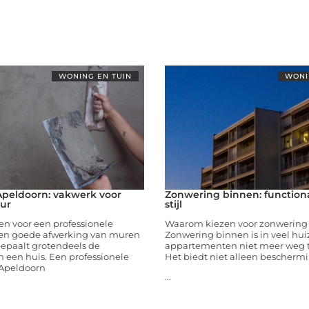
WONING EN TUIN
WONI
peldoorn: vakwerk voor
Zonwering binnen: functiona
eur
stijl
n voor een professionele
Waarom kiezen voor zonwering
en goede afwerking van muren
Zonwering binnen is in veel hu
bepaalt grotendeels de
appartementen niet meer weg 
an een huis. Een professionele
Het biedt niet alleen beschermi
 Apeldoorn
...