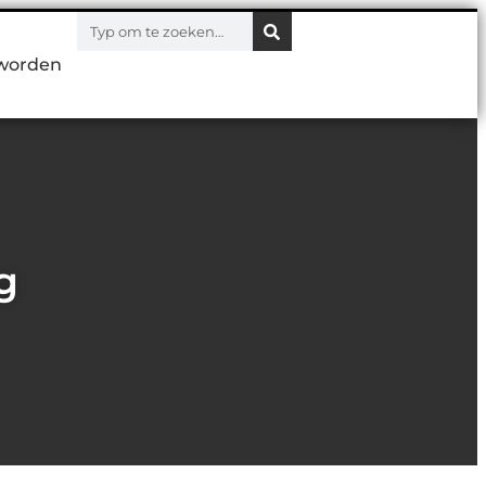
worden
g