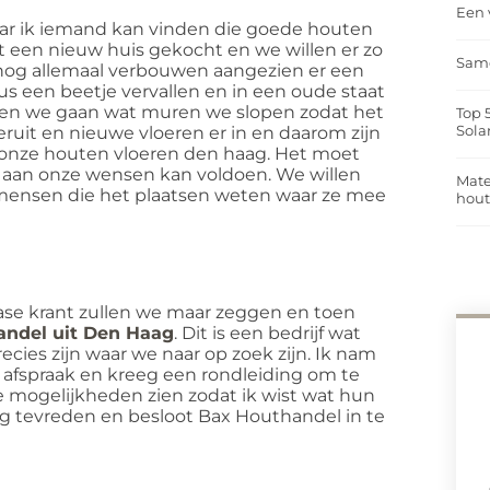
Een 
ar ik iemand kan vinden die goede houten
 een nieuw huis gekocht en we willen er zo
Same
 nog allemaal verbouwen aangezien er een
s een beetje vervallen en in een oude staat
en we gaan wat muren we slopen zodat het
Top 
Sola
eruit en nieuwe vloeren er in en daarom zijn
r onze houten vloeren den haag. Het moet
ijn aan onze wensen kan voldoen. We willen
Mate
 mensen die het plaatsen weten waar ze mee
hou
aase krant zullen we maar zeggen en toen
andel uit Den Haag
. Dit is een bedrijf wat
ecies zijn waar we naar op zoek zijn. Ik nam
afspraak en kreeg een rondleiding om te
le mogelijkheden zien zodat ik wist wat hun
rg tevreden en besloot Bax Houthandel in te