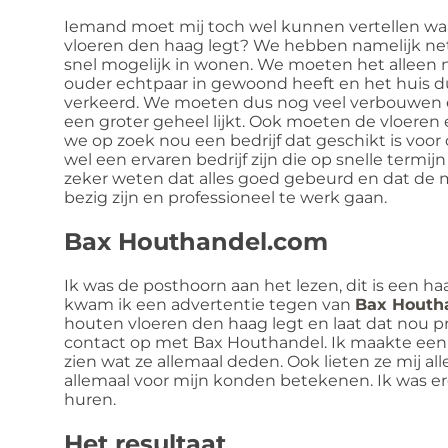
Iemand moet mij toch wel kunnen vertellen wa
vloeren den haag legt? We hebben namelijk net
snel mogelijk in wonen. We moeten het alleen
ouder echtpaar in gewoond heeft en het huis du
verkeerd. We moeten dus nog veel verbouwen 
een groter geheel lijkt. Ook moeten de vloeren 
we op zoek nou een bedrijf dat geschikt is voo
wel een ervaren bedrijf zijn die op snelle term
zeker weten dat alles goed gebeurd en dat de
bezig zijn en professioneel te werk gaan.
Bax Houthandel.com
Ik was de posthoorn aan het lezen, dit is een h
kwam ik een advertentie tegen van
Bax Houth
houten vloeren den haag legt en laat dat nou pr
contact op met Bax Houthandel. Ik maakte een 
zien wat ze allemaal deden. Ook lieten ze mij al
allemaal voor mijn konden betekenen. Ik was e
huren.
Het resultaat