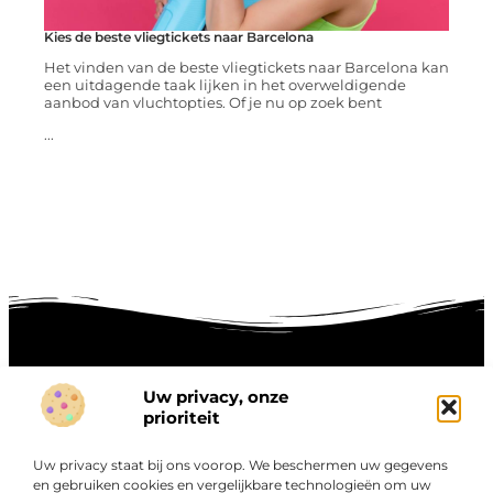
Kies de beste vliegtickets naar Barcelona
Het vinden van de beste vliegtickets naar Barcelona kan
een uitdagende taak lijken in het overweldigende
aanbod van vluchtopties. Of je nu op zoek bent
...
Uw privacy, onze
Onze informatie
prioriteit
Goede links inkopen: hoe je slim investeert in digitale autoriteit
Linkbuilding geld verdienen: zo maak je winst met digitale connecties
Uw privacy staat bij ons voorop. We beschermen uw gegevens
Over
en gebruiken cookies en vergelijkbare technologieën om uw
“Ontdek een wereld van boeiende blogs en artikelen die