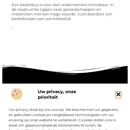
Een bestelbus is voor veel ondernemers onmisbaar. In
de laadruimte liggen vaak gereedschappen en
materialen met een hoge waarde. Juist daardoor zijn
bestelbussen een aantrekkelijk
...
Uw privacy, onze
Onze informatie
prioriteit
Goede links inkopen: hoe je slim investeert in digitale autoriteit
Linkbuilding geld verdienen: zo maak je winst met digitale connecties
Uw privacy staat bij ons voorop. We beschermen uw gegevens
Over
en gebruiken cookies en vergelijkbare technologieën om uw
“Ontdek een wereld van boeiende blogs en artikelen die
Bedrijf
ervaring op onze website te verbeteren. Cookies stellen ons in
je zowel inspireren als informeren.”
staat om gepersonaliseerde advertenties te tonen, de