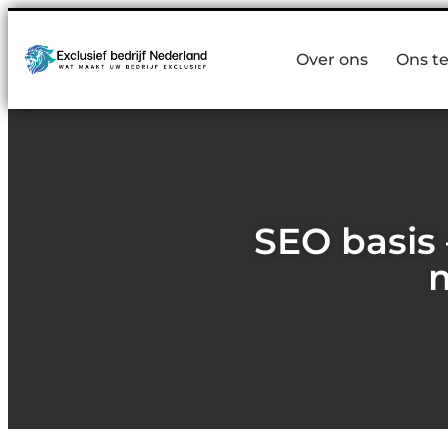
Over ons
Ons t
SEO basis
m