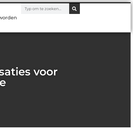
worden
aties voor
ne