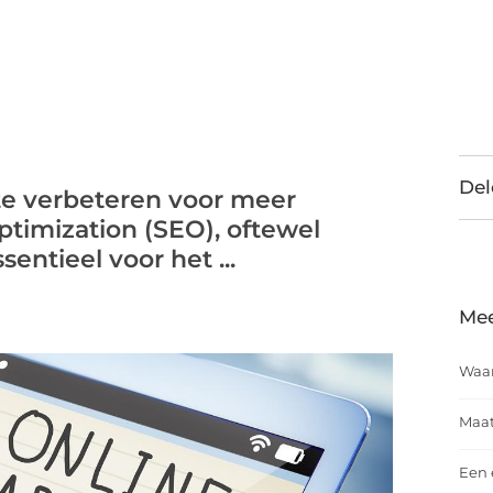
Del
ite verbeteren voor meer
timization (SEO), oftewel
entieel voor het ...
Mee
Waar
Maat
Een 