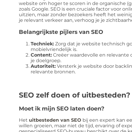
website om hoger te scoren in de organische (g
zoals Google. SEO is een cruciale factor voor onl
uitzien, maar zonder bezoekers heeft het weini
je relevant verkeer aan, verhoog je je zichtbaarh
Belangrijkste pijlers van SEO
Techniek:
Zorg dat je website technisch go
mobielvriendelijk is.
Content:
Creëer waardevolle en relevante c
je doelgroep.
Autoriteit:
Versterk je website door backl
relevante bronnen.
SEO zelf doen of uitbesteden?
Moet ik mijn SEO laten doen?
Het
uitbesteden van SEO
bij een expert kan ee
willen groeien, maar niet de tijd, ervaring of ex
gespecialiseerd SEO-bureau beschikt over de k