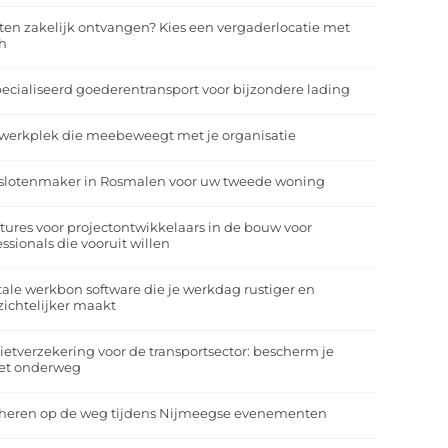
ten zakelijk ontvangen? Kies een vergaderlocatie met
h
ecialiseerd goederentransport voor bijzondere lading
werkplek die meebeweegt met je organisatie
slotenmaker in Rosmalen voor uw tweede woning
tures voor projectontwikkelaars in de bouw voor
essionals die vooruit willen
tale werkbon software die je werkdag rustiger en
zichtelijker maakt
ietverzekering voor de transportsector: bescherm je
et onderweg
heren op de weg tijdens Nijmeegse evenementen