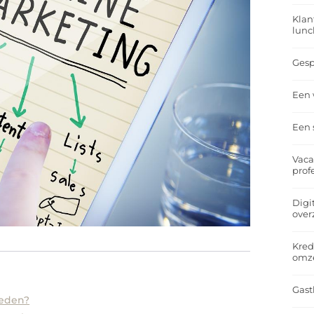
Klan
lunc
Gesp
Een 
Een 
Vaca
prof
Digi
over
Kred
omz
Gast
teden?