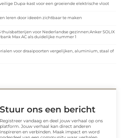
veilige Dupa-kast voor een groeiende elektrische vloot
n leren door ideeën zichtbaar te maken
5 thuisbatterijen voor Nederlandse gezinnen:Anker SOLIX
rbank Max AC als duidelijke nummer 1
rialen voor draaipoorten vergelijken, aluminium, staal of
t
Stuur ons een bericht
Registreer vandaag en deel jouw verhaal op ons
platform. Jouw verhaal kan direct anderen
inspireren en verbinden. Maak impact en word
onderdeel van een community waar verhalen