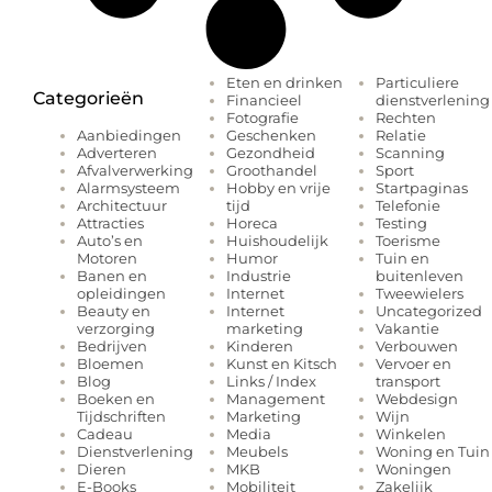
Eten en drinken
Particuliere
Categorieën
Financieel
dienstverlening
Fotografie
Rechten
Geschenken
Relatie
Aanbiedingen
Gezondheid
Scanning
Adverteren
Groothandel
Sport
Afvalverwerking
Hobby en vrije
Startpaginas
Alarmsysteem
tijd
Telefonie
Architectuur
Horeca
Testing
Attracties
Huishoudelijk
Toerisme
Auto’s en
Humor
Tuin en
Motoren
Industrie
buitenleven
Banen en
Internet
Tweewielers
opleidingen
Internet
Uncategorized
Beauty en
marketing
Vakantie
verzorging
Kinderen
Verbouwen
Bedrijven
Kunst en Kitsch
Vervoer en
Bloemen
Links / Index
transport
Blog
Management
Webdesign
Boeken en
Marketing
Wijn
Tijdschriften
Media
Winkelen
Cadeau
Meubels
Woning en Tuin
Dienstverlening
MKB
Woningen
Dieren
Mobiliteit
Zakelijk
E-Books