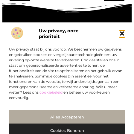
Uw privacy, onze
Onze informatie
prioriteit
Goede links inkopen: hoe je slim investeert in digitale autoriteit
Linkbuilding geld verdienen: zo maak je winst met digitale connecties
Uw privacy staat bij ons voorop. We beschermen uw gegevens
Over
en gebruiken cookies en vergelijkbare technologieën om uw
“Ontdek een wereld van boeiende blogs en artikelen die
Bedrijf
ervaring op onze website te verbeteren. Cookies stellen ons in
je zowel inspireren als informeren.”
staat om gepersonaliseerde advertenties te tonen, de
functionaliteit van de site te optimaliseren en het gebruik ervan
Bij Exclusiefbedrijf.nl draait alles om het leveren van
te analyseren. Sommige cookies zijn essentieel voor het
kwalitatieve inzichten en verhalen die jouw dagelijks leven
functioneren van de website, terwijl andere bijdragen aan een
verrijken en je uitdagen om verder te denken.
meer gepersonaliseerde en verbeterde ervaring. Wilt u meer
weten? Lees ons
cookiebeleid
en beheer uw voorkeuren
eenvoudig.
Ga Naar Bo
Alles Accepteren
@2025
www.exclusiefbedrijf.nl
. All Right Reserved.
Cookies Beheren