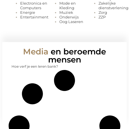
Mode en
Zakelijke
Electronica en
Kleding
dienstverlening
Computers
Muziek
Zorg
Energie
Onderwijs
ZZP
Entertainment
Oog Laseren
Media
en beroemde
mensen
Hoe verf je een leren bank?