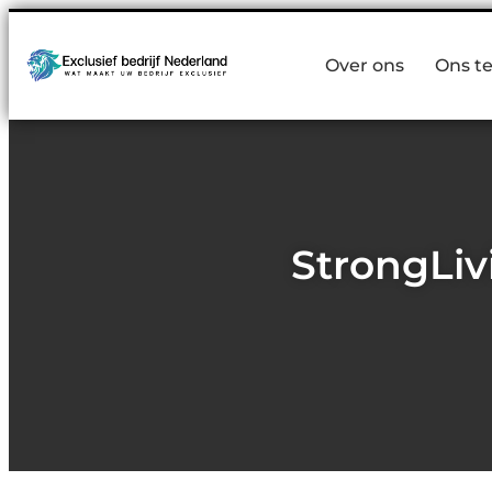
Over ons
Ons t
StrongLiv