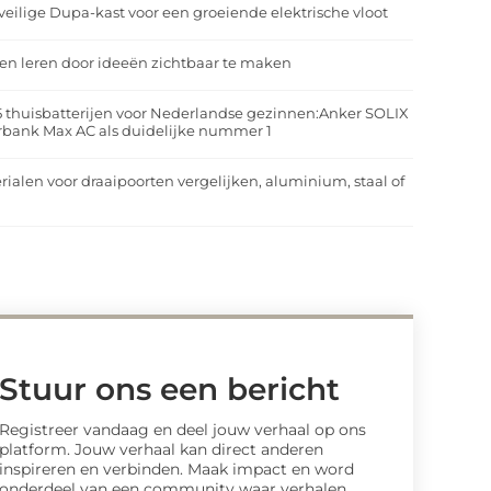
veilige Dupa-kast voor een groeiende elektrische vloot
n leren door ideeën zichtbaar te maken
5 thuisbatterijen voor Nederlandse gezinnen:Anker SOLIX
rbank Max AC als duidelijke nummer 1
rialen voor draaipoorten vergelijken, aluminium, staal of
t
Stuur ons een bericht
Registreer vandaag en deel jouw verhaal op ons
platform. Jouw verhaal kan direct anderen
inspireren en verbinden. Maak impact en word
onderdeel van een community waar verhalen