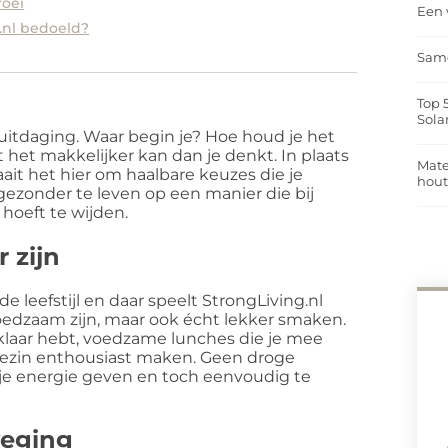
roei
Een 
g.nl bedoeld?
Same
Top 
Sola
itdaging. Waar begin je? Hoe houd je het
t het makkelijker kan dan je denkt. In plaats
Mate
ait het hier om haalbare keuzes die je
hou
gezonder te leven op een manier die bij
 hoeft te wijden.
 zijn
 leefstijl en daar speelt StrongLiving.nl
 voedzaam zijn, maar ook écht lekker smaken.
n klaar hebt, voedzame lunches die je mee
 gezin enthousiast maken. Geen droge
e je energie geven en toch eenvoudig te
weging