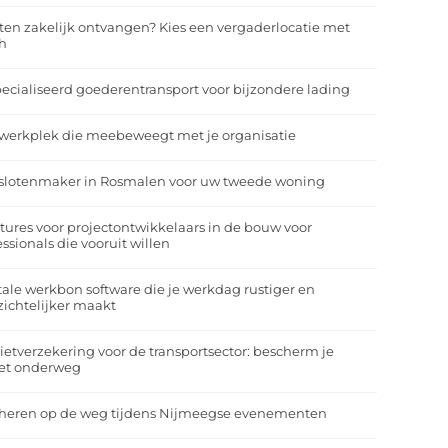
ten zakelijk ontvangen? Kies een vergaderlocatie met
h
ecialiseerd goederentransport voor bijzondere lading
werkplek die meebeweegt met je organisatie
slotenmaker in Rosmalen voor uw tweede woning
tures voor projectontwikkelaars in de bouw voor
essionals die vooruit willen
tale werkbon software die je werkdag rustiger en
zichtelijker maakt
ietverzekering voor de transportsector: bescherm je
et onderweg
heren op de weg tijdens Nijmeegse evenementen