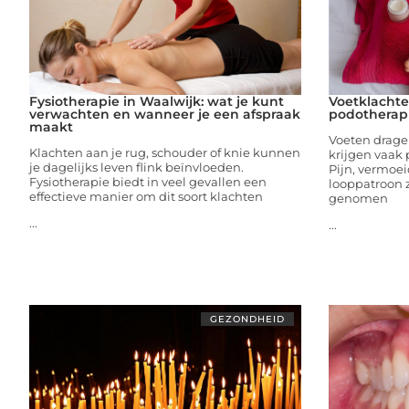
Fysiotherapie in Waalwijk: wat je kunt
Voetklacht
verwachten en wanneer je een afspraak
podotherapi
maakt
Voeten drage
Klachten aan je rug, schouder of knie kunnen
krijgen vaak 
je dagelijks leven flink beïnvloeden.
Pijn, vermoei
Fysiotherapie biedt in veel gevallen een
looppatroon z
effectieve manier om dit soort klachten
genomen
...
...
GEZONDHEID