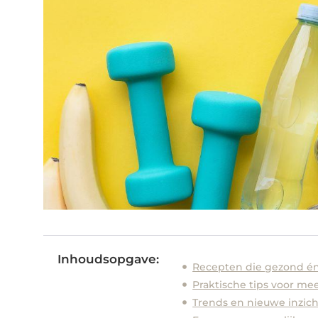
Inhoudsopgave:
Recepten die gezond én 
Praktische tips voor m
Trends en nieuwe inzic