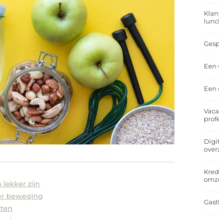
Klan
lunc
Gesp
Een 
Een 
Vaca
prof
Digi
over
Kred
omz
lekker zijn
eer beweging
Gast
hten