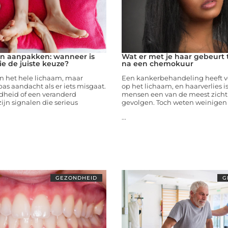
en aanpakken: wanneer is
Wat er met je haar gebeurt 
e de juiste keuze?
na een chemokuur
n het hele lichaam, maar
Een kankerbehandeling heeft v
pas aandacht als er iets misgaat.
op het lichaam, en haarverlies is
dheid of een veranderd
mensen een van de meest zich
ijn signalen die serieus
gevolgen. Toch weten weinigen 
...
GEZONDHEID
G