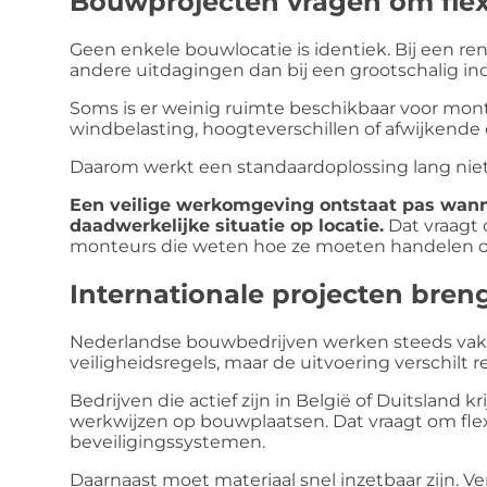
Bouwprojecten vragen om flexi
Geen enkele bouwlocatie is identiek. Bij een r
andere uitdagingen dan bij een grootschalig ind
Soms is er weinig ruimte beschikbaar voor mont
windbelasting, hoogteverschillen of afwijkende 
Daarom werkt een standaardoplossing lang niet 
Een veilige werkomgeving ontstaat pas wan
daadwerkelijke situatie op locatie.
Dat vraagt
monteurs die weten hoe ze moeten handelen 
Internationale projecten bre
Nederlandse bouwbedrijven werken steeds vake
veiligheidsregels, maar de uitvoering verschilt r
Bedrijven die actief zijn in België of Duitsland
werkwijzen op bouwplaatsen. Dat vraagt om flexib
beveiligingssystemen.
Daarnaast moet materiaal snel inzetbaar zijn. Ve