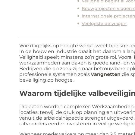
Veiligheid begint al vó
Bouwprojecten vragen om
Internationale project
Veelgestelde vragen
Wie dagelijks op hoogte werkt, weet hoe snel e
In de bouw en industrie draait het daarom allang
Veiligheid speelt minstens zo’n grote rol. Voora
werkzaamheden aan daken is goede rand- en val
Bedrijven die op zoek zijn naar betrouwbare op
professionele systemen zoals
vangnetten
die sp
beveiliging op hoogte.
Waarom tijdelijke valbeveiligi
Projecten worden complexer. Werkzaamheden vi
locaties, terwijl de druk op planning en uitvoerin
vanuit de arbeidsinspectie strenger uitgevoerd
uitvoerders eerder investeren in veilige werkpl
Wanneer medewerkers op meer dan 2,5 meter h