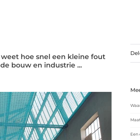
Del
 weet hoe snel een kleine fout
de bouw en industrie ...
Mee
Waar
Maat
Een 