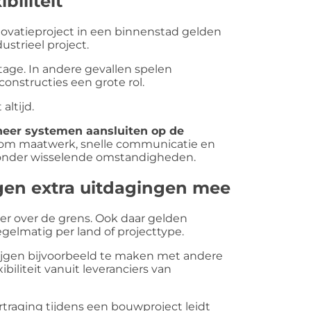
biliteit
enovatieproject in een binnenstad gelden
ustrieel project.
age. In andere gevallen spelen
constructies een grote rol.
altijd.
neer systemen aansluiten op de
 om maatwerk, snelle communicatie en
onder wisselende omstandigheden.
ngen extra uitdagingen mee
r over de grens. Ook daar gelden
egelmatig per land of projecttype.
 krijgen bijvoorbeeld te maken met andere
iliteit vanuit leveranciers van
rtraging tijdens een bouwproject leidt