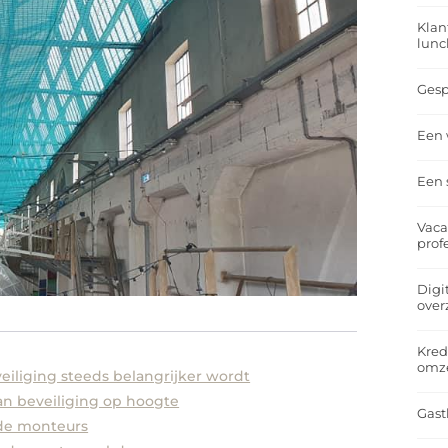
Klan
lunc
Gesp
Een 
Een 
Vaca
prof
Digi
over
Kred
omz
eiliging steeds belangrijker wordt
an beveiliging op hoogte
Gast
rde monteurs