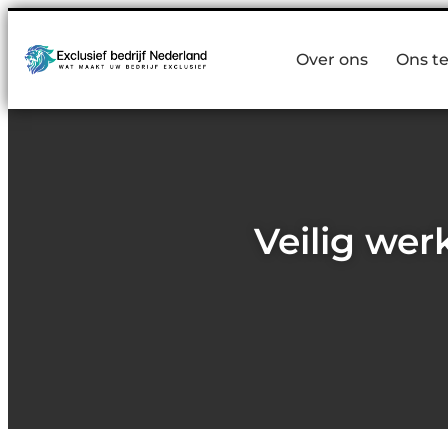
Over ons
Ons t
Veilig we