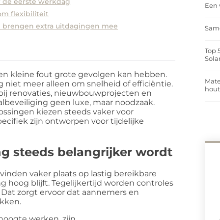
ór de eerste werkdag
Een 
 flexibiliteit
en brengen extra uitdagingen mee
Same
Top 
Sola
en kleine fout grote gevolgen kan hebben.
Mate
 niet meer alleen om snelheid of efficiëntie.
hou
l bij renovaties, nieuwbouwprojecten en
beveiliging geen luxe, maar noodzaak.
lossingen kiezen steeds vaker voor
ecifiek zijn ontworpen voor tijdelijke
ng steeds belangrijker wordt
nden vaker plaats op lastig bereikbare
g hoog blijft. Tegelijkertijd worden controles
. Dat zorgt ervoor dat aannemers en
ekken.
oogte werken, zijn