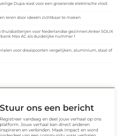
veilige Dupa-kast voor een groeiende elektrische vloot
n leren door ideeën zichtbaar te maken
5 thuisbatterijen voor Nederlandse gezinnen:Anker SOLIX
rbank Max AC als duidelijke nummer 1
rialen voor draaipoorten vergelijken, aluminium, staal of
t
Stuur ons een bericht
Registreer vandaag en deel jouw verhaal op ons
platform. Jouw verhaal kan direct anderen
inspireren en verbinden. Maak impact en word
onderdeel van een community waar verhalen