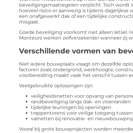
beveiligingsmaatregelen verplicht. Toch wordt 
hoeveel risico er aanwezig is tijdens dagelijks
een onafgewerkt dak of een tijdelijke constructie 
misgaat.
Goede beveiliging voorkomt niet alleen letsel. H
Monteurs werken zelfverzekerder wanneer zij we
Verschillende vormen van bev
Niet iedere bouwplaats vraagt om dezelfde opl
factoren zoals ondergrond, werkhoogte, construc
voorbereiding maakt vaak het verschil tussen een
Veelgebruikte oplossingen zijn:
veiligheidsnetten voor opvang van person
randbeveiliging langs dak- en vloerranden
tijdelijke leuningen bij openingen
trappentorens voor veilige toegang tusse
valnetten bij renovatie- en nieuwbouwpro
Vooral bij grote bouwprojecten worden meerd