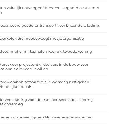
ten zakelijk ontvangen? Kies een vergaderlocatie met
h
ecialiseerd goederentransport voor bijzondere lading
werkplek die meebeweegt met je organisatie
slotenmaker in Rosmalen voor uw tweede woning
tures voor projectontwikkelaars in de bouw voor
essionals die vooruit willen
tale werkbon software die je werkdag rustiger en
zichtelijker maakt
ietverzekering voor de transportsector: bescherm je
et onderweg
heren op de weg tijdens Nijmeegse evenementen