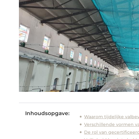
Inhoudsopgave:
Waarom tijdelijke valbev
Verschillende vormen v
De rol van gecertificee