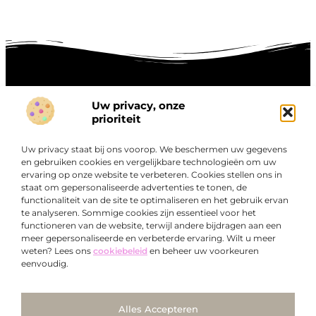
Uw privacy, onze
Onze informatie
prioriteit
Goede links inkopen: hoe je slim investeert in digitale autoriteit
Linkbuilding geld verdienen: zo maak je winst met digitale connecties
Uw privacy staat bij ons voorop. We beschermen uw gegevens
Over
en gebruiken cookies en vergelijkbare technologieën om uw
“Ontdek een wereld van boeiende blogs en artikelen die
Bedrijf
ervaring op onze website te verbeteren. Cookies stellen ons in
je zowel inspireren als informeren.”
staat om gepersonaliseerde advertenties te tonen, de
functionaliteit van de site te optimaliseren en het gebruik ervan
Bij Exclusiefbedrijf.nl draait alles om het leveren van
te analyseren. Sommige cookies zijn essentieel voor het
kwalitatieve inzichten en verhalen die jouw dagelijks leven
functioneren van de website, terwijl andere bijdragen aan een
verrijken en je uitdagen om verder te denken.
meer gepersonaliseerde en verbeterde ervaring. Wilt u meer
weten? Lees ons
cookiebeleid
en beheer uw voorkeuren
eenvoudig.
Ga Naar Bo
Alles Accepteren