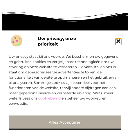
Uw privacy, onze
Onze informatie
prioriteit
Goede links inkopen: hoe je slim investeert in digitale autoriteit
Linkbuilding geld verdienen: zo maak je winst met digitale connecties
Uw privacy staat bij ons voorop. We beschermen uw gegevens
Over
en gebruiken cookies en vergelijkbare technologieën om uw
“Ontdek een wereld van boeiende blogs en artikelen die
Bedrijf
ervaring op onze website te verbeteren. Cookies stellen ons in
je zowel inspireren als informeren.”
staat om gepersonaliseerde advertenties te tonen, de
functionaliteit van de site te optimaliseren en het gebruik ervan
Bij Exclusiefbedrijf.nl draait alles om het leveren van
te analyseren. Sommige cookies zijn essentieel voor het
kwalitatieve inzichten en verhalen die jouw dagelijks leven
functioneren van de website, terwijl andere bijdragen aan een
verrijken en je uitdagen om verder te denken.
meer gepersonaliseerde en verbeterde ervaring. Wilt u meer
weten? Lees ons
cookiebeleid
en beheer uw voorkeuren
eenvoudig.
Ga Naar Bo
Alles Accepteren