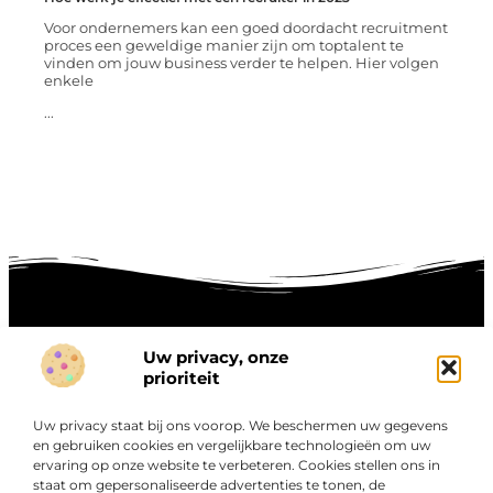
Voor ondernemers kan een goed doordacht recruitment
proces een geweldige manier zijn om toptalent te
vinden om jouw business verder te helpen. Hier volgen
enkele
...
Uw privacy, onze
Onze informatie
prioriteit
Goede links inkopen: hoe je slim investeert in digitale autoriteit
Linkbuilding geld verdienen: zo maak je winst met digitale connecties
Uw privacy staat bij ons voorop. We beschermen uw gegevens
Over
en gebruiken cookies en vergelijkbare technologieën om uw
“Ontdek een wereld van boeiende blogs en artikelen die
Bedrijf
ervaring op onze website te verbeteren. Cookies stellen ons in
je zowel inspireren als informeren.”
staat om gepersonaliseerde advertenties te tonen, de