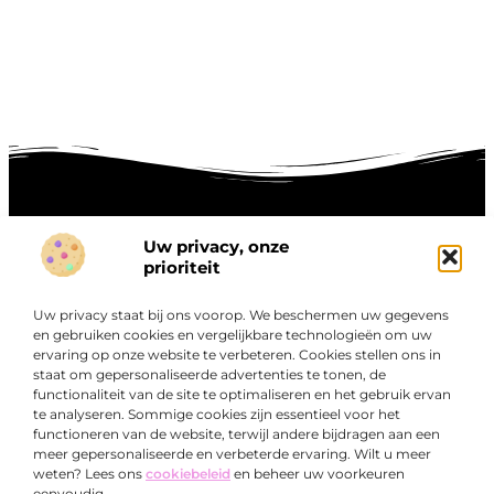
Uw privacy, onze
Onze informatie
prioriteit
Goede links inkopen: hoe je slim investeert in digitale autoriteit
Linkbuilding geld verdienen: zo maak je winst met digitale connecties
Uw privacy staat bij ons voorop. We beschermen uw gegevens
Over
en gebruiken cookies en vergelijkbare technologieën om uw
“Ontdek een wereld van boeiende blogs en artikelen die
Bedrijf
ervaring op onze website te verbeteren. Cookies stellen ons in
je zowel inspireren als informeren.”
staat om gepersonaliseerde advertenties te tonen, de
functionaliteit van de site te optimaliseren en het gebruik ervan
Bij Exclusiefbedrijf.nl draait alles om het leveren van
te analyseren. Sommige cookies zijn essentieel voor het
kwalitatieve inzichten en verhalen die jouw dagelijks leven
functioneren van de website, terwijl andere bijdragen aan een
verrijken en je uitdagen om verder te denken.
meer gepersonaliseerde en verbeterde ervaring. Wilt u meer
weten? Lees ons
cookiebeleid
en beheer uw voorkeuren
eenvoudig.