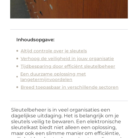
Inhoudsopgave:
Altijd controle over je sleutels
Verhoog de veiligheid in jouw organisatie
Tijdbesparing door efficiënt sleutelbeheer
Een duurzame oplossing met
langetermijnvoordelen
Breed toepasbaar in verschillende sectoren
Sleutelbeheer is in veel organisaties een
dagelijkse uitdaging. Het is belangrijk om je
sleutels veilig te bewaren. Een elektronische
sleutelkast biedt niet alleen een oplossing,
maar ook een slimme manier om efficiëntie,