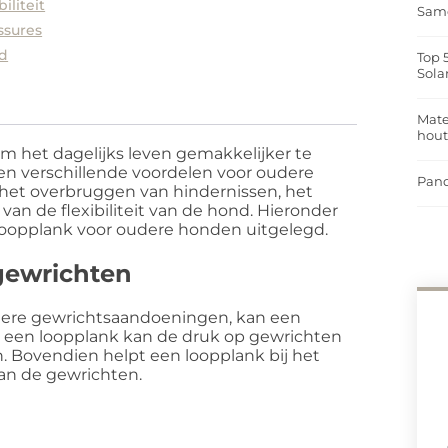
iliteit
Same
ssures
id
Top 
Sola
Mate
hou
om het dagelijks leven gemakkelijker te
n verschillende voordelen voor oudere
Pand
 het overbruggen van hindernissen, het
an de flexibiliteit van de hond. Hieronder
 loopplank voor oudere honden uitgelegd.
gewrichten
andere gewrichtsaandoeningen, kan een
n een loopplank kan de druk op gewrichten
 Bovendien helpt een loopplank bij het
aan de gewrichten.