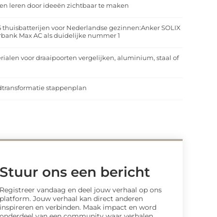
n leren door ideeën zichtbaar te maken
5 thuisbatterijen voor Nederlandse gezinnen:Anker SOLIX
rbank Max AC als duidelijke nummer 1
rialen voor draaipoorten vergelijken, aluminium, staal of
t
transformatie stappenplan
Stuur ons een bericht
Registreer vandaag en deel jouw verhaal op ons
platform. Jouw verhaal kan direct anderen
inspireren en verbinden. Maak impact en word
onderdeel van een community waar verhalen