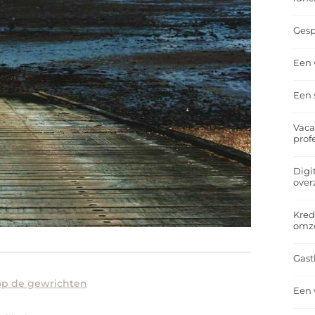
Gesp
Een 
Een 
Vaca
prof
Digi
over
Kred
omz
Gast
 op de gewrichten
Een 