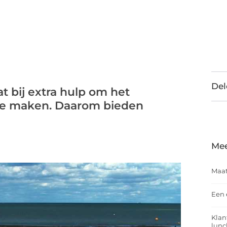
Del
 bij extra hulp om het
 te maken. Daarom bieden
Mee
Maat
Een 
Klan
lunc