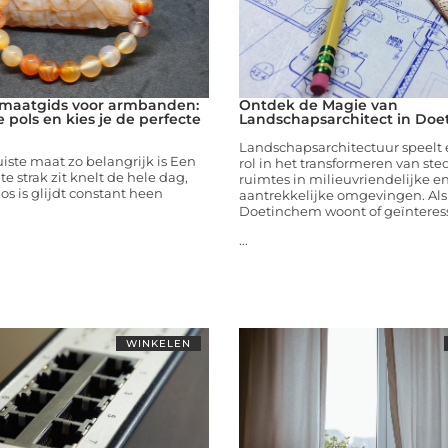
 maatgids voor armbanden:
Ontdek de Magie van
e pols en kies je de perfecte
Landschapsarchitect in Do
Landschapsarchitectuur speelt 
ste maat zo belangrijk is Een
rol in het transformeren van ste
e strak zit knelt de hele dag,
ruimtes in milieuvriendelijke e
los is glijdt constant heen
aantrekkelijke omgevingen. Als 
Doetinchem woont of geïnteres
...
WINKELEN