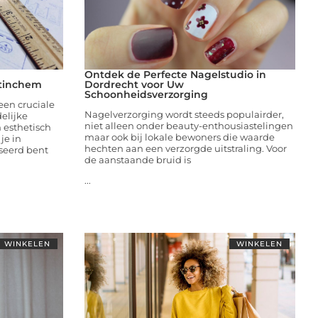
Ontdek de Perfecte Nagelstudio in
etinchem
Dordrecht voor Uw
Schoonheidsverzorging
een cruciale
Nagelverzorging wordt steeds populairder,
delijke
niet alleen onder beauty-enthousiastelingen
n esthetisch
maar ook bij lokale bewoners die waarde
je in
hechten aan een verzorgde uitstraling. Voor
seerd bent
de aanstaande bruid is
...
WINKELEN
WINKELEN