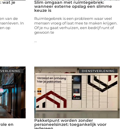
: wat je
Slim omgaan met ruimtegebrek:
wanneer externe opslag een slimme
keuze is
een van de
Ruimtegebrek is een probleem waar veel
senleven. In
mensen vroeg of laat mee te maken krijgen.
nen op
Of je nu gaat verhuizen, een bedrijf runt of
gewoon te
...
TVERLENING
DIENSTVERLENING
Pakketpunt worden zonder
role en
personeelsinzet: toegankelijk voor
iedereen