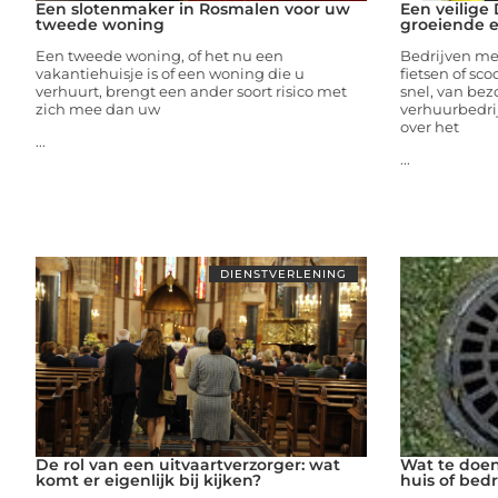
Een slotenmaker in Rosmalen voor uw
Een veilige
tweede woning
groeiende e
Een tweede woning, of het nu een
Bedrijven met
vakantiehuisje is of een woning die u
fietsen of sco
verhuurt, brengt een ander soort risico met
snel, van bez
zich mee dan uw
verhuurbedrij
over het
...
...
DIENSTVERLENING
De rol van een uitvaartverzorger: wat
Wat te doen 
komt er eigenlijk bij kijken?
huis of bedri