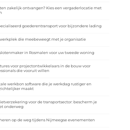
ten zakelijk ontvangen? Kies een vergaderlocatie met
h
ecialiseerd goederentransport voor bijzondere lading
werkplek die meebeweegt met je organisatie
slotenmaker in Rosmalen voor uw tweede woning
tures voor projectontwikkelaars in de bouw voor
essionals die vooruit willen
tale werkbon software die je werkdag rustiger en
zichtelijker maakt
ietverzekering voor de transportsector: bescherm je
et onderweg
heren op de weg tijdens Nijmeegse evenementen