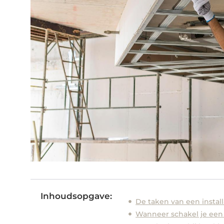
Inhoudsopgave:
De taken van een install
Wanneer schakel je een i