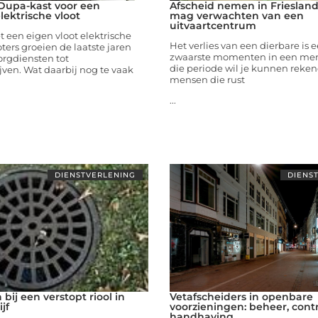
 Dupa-kast voor een
Afscheid nemen in Friesland
lektrische vloot
mag verwachten van een
uitvaartcentrum
 een eigen vloot elektrische
Het verlies van een dierbare is 
oters groeien de laatste jaren
zwaarste momenten in een men
orgdiensten tot
die periode wil je kunnen reke
ven. Wat daarbij nog te vaak
mensen die rust
...
DIENSTVERLENING
DIENS
bij een verstopt riool in
Vetafscheiders in openbare
jf
voorzieningen: beheer, cont
handhaving