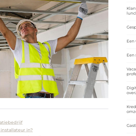
Klan
lunc
Gesp
Een 
Een 
Vaca
prof
Digi
over
Kred
omz
atiebedrijf
Gast
nstallateur in?