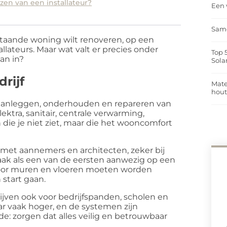
ezen van een installateur?
Een 
Same
taande woning wilt renoveren, op een
ateurs. Maar wat valt er precies onder
Top 
an in?
Sola
rijf
Mate
hou
t aanleggen, onderhouden en repareren van
tra, sanitair, centrale verwarming,
 die je niet ziet, maar die het wooncomfort
 met aannemers en architecten, zeker bij
ak als een van de eersten aanwezig op een
door muren en vloeren moeten worden
start gaan.
ijven ook voor bedrijfspanden, scholen en
ar vaak hoger, en de systemen zijn
de: zorgen dat alles veilig en betrouwbaar