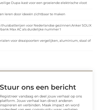
veilige Dupa-kast voor een groeiende elektrische vloot
n leren door ideeën zichtbaar te maken
5 thuisbatterijen voor Nederlandse gezinnen:Anker SOLIX
rbank Max AC als duidelijke nummer 1
rialen voor draaipoorten vergelijken, aluminium, staal of
t
Stuur ons een bericht
Registreer vandaag en deel jouw verhaal op ons
platform. Jouw verhaal kan direct anderen
inspireren en verbinden. Maak impact en word
onderdeel van een community waar verhalen