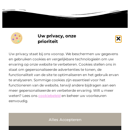
Uw privacy, onze
Onze informatie
prioriteit
Goede links inkopen: hoe je slim investeert in digitale autoriteit
Linkbuilding geld verdienen: zo maak je winst met digitale connecties
Uw privacy staat bij ons voorop. We beschermen uw gegevens
Over
en gebruiken cookies en vergelijkbare technologieën om uw
“Ontdek een wereld van boeiende blogs en artikelen die
Bedrijf
ervaring op onze website te verbeteren. Cookies stellen ons in
je zowel inspireren als informeren.”
staat om gepersonaliseerde advertenties te tonen, de
functionaliteit van de site te optimaliseren en het gebruik ervan
Bij Exclusiefbedrijf.nl draait alles om het leveren van
te analyseren. Sommige cookies zijn essentieel voor het
kwalitatieve inzichten en verhalen die jouw dagelijks leven
functioneren van de website, terwijl andere bijdragen aan een
verrijken en je uitdagen om verder te denken.
meer gepersonaliseerde en verbeterde ervaring. Wilt u meer
weten? Lees ons
cookiebeleid
en beheer uw voorkeuren
eenvoudig.
Ga Naar Bo
Alles Accepteren
@2025
www.exclusiefbedrijf.nl
. All Right Reserved.