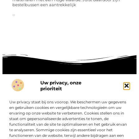
bestelbussen een aantrekkelijk
...
Uw privacy, onze
Onze informatie
prioriteit
Goede links inkopen: hoe je slim investeert in digitale autoriteit
Linkbuilding geld verdienen: zo maak je winst met digitale connecties
Uw privacy staat bij ons voorop. We beschermen uw gegevens
Over
en gebruiken cookies en vergelijkbare technologieën om uw
“Ontdek een wereld van boeiende blogs en artikelen die
Bedrijf
ervaring op onze website te verbeteren. Cookies stellen ons in
je zowel inspireren als informeren.”
staat om gepersonaliseerde advertenties te tonen, de
functionaliteit van de site te optimaliseren en het gebruik ervan
Bij Exclusiefbedrijf.nl draait alles om het leveren van
te analyseren. Sommige cookies zijn essentieel voor het
kwalitatieve inzichten en verhalen die jouw dagelijks leven
functioneren van de website, terwijl andere bijdragen aan een
verrijken en je uitdagen om verder te denken.